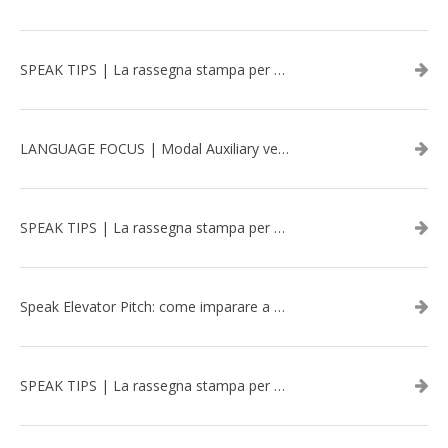
SPEAK TIPS | La rassegna stampa per migliorare l’inglese - aprile 2026
LANGUAGE FOCUS | Modal Auxiliary verbs in the past
SPEAK TIPS | La rassegna stampa per migliorare l’inglese - marzo 2026
Speak Elevator Pitch: come imparare a gestire una presentazione in inglese
SPEAK TIPS | La rassegna stampa per migliorare l’inglese - febbraio 2026