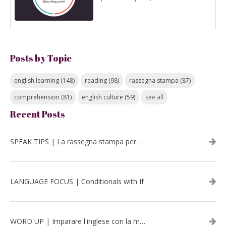
Posts by Topic
english learning
(148)
reading
(98)
rassegna stampa
(87)
comprehension
(81)
english culture
(59)
see all
Recent Posts
SPEAK TIPS | La rassegna stampa per migliorare l’inglese - luglio 2026
LANGUAGE FOCUS | Conditionals with If
WORD UP | Imparare l'inglese con la musica: David Bowie