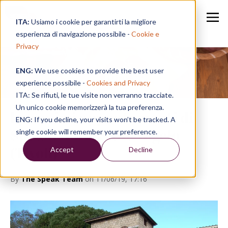
ITA:
Usiamo i cookie per garantirti la migliore
esperienza di navigazione possibile -
Cookie e
Privacy
ENG:
We use cookies to provide the best user
Speak in a Week
experience possibile -
Cookies and Privacy
ITA: Se rifiuti, le tue visite non verranno tracciate.
Un unico cookie memorizzerà la tua preferenza.
I prossimi appuntamenti di
ENG: If you decline, your visits won’t be tracked. A
Speak: Hotel Sant'Angelo
single cookie will remember your preference.
(Tivoli)
Accept
Decline
By
The Speak Team
on 11/06/19, 17:16