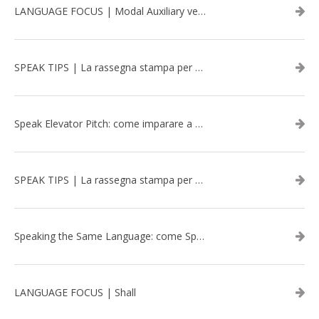
LANGUAGE FOCUS | Modal Auxiliary verbs in the past
SPEAK TIPS | La rassegna stampa per migliorare l’inglese - marzo 2026
Speak Elevator Pitch: come imparare a gestire una presentazione in inglese
SPEAK TIPS | La rassegna stampa per migliorare l’inglese - febbraio 2026
Speaking the Same Language: come Speak aiuta a rafforzare i team attraverso il Team Building in inglese
LANGUAGE FOCUS | Shall