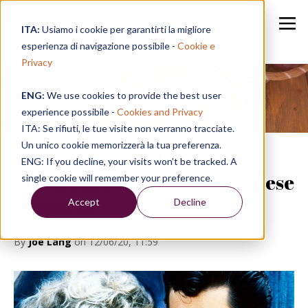
ITA:
Usiamo i cookie per garantirti la migliore
esperienza di navigazione possibile -
Cookie e
Privacy
ENG:
We use cookies to provide the best user
Speak in a Week
experience possibile -
Cookies and Privacy
ITA: Se rifiuti, le tue visite non verranno tracciate.
Un unico cookie memorizzerà la tua preferenza.
SPEAK TIPS | le 10 canzoni
ENG: If you decline, your visits won’t be tracked. A
migliori per imparare l’inglese
single cookie will remember your preference.
- Parte IV
Accept
Decline
By
Joe Lang
on 12/06/20, 11:59