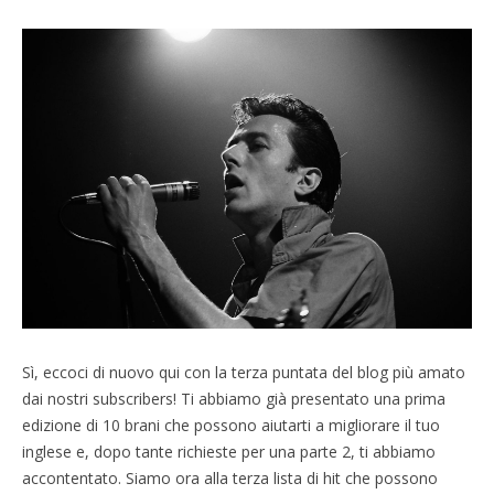
Sì, eccoci di nuovo qui con la terza puntata del blog più amato
dai nostri subscribers! Ti abbiamo già presentato una prima
edizione di 10 brani che possono aiutarti a migliorare il tuo
inglese e, dopo tante richieste per una parte 2, ti abbiamo
accontentato. Siamo ora alla terza lista di hit che possono