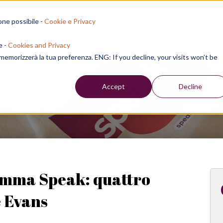
one possibile -
Cookie e Privacy
sion residenziali
per aziende
corsi online
inf
e -
Cookies and Privacy
e memorizzerà la tua preferenza. ENG: If you decline, your visits won’t be
Week
Accept
Decline
ramma Speak: quattro
e Evans