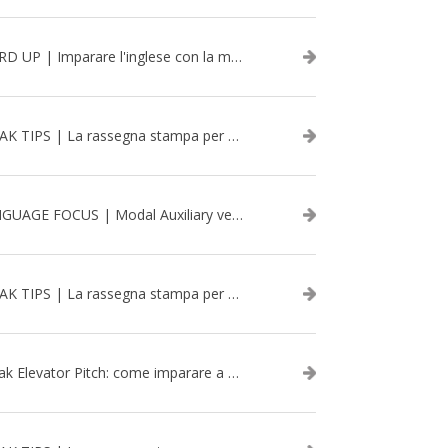
WORD UP | Imparare l'inglese con la musica: David Bowie
SPEAK TIPS | La rassegna stampa per migliorare l’inglese - aprile 2026
LANGUAGE FOCUS | Modal Auxiliary verbs in the past
SPEAK TIPS | La rassegna stampa per migliorare l’inglese - marzo 2026
Speak Elevator Pitch: come imparare a gestire una presentazione in inglese