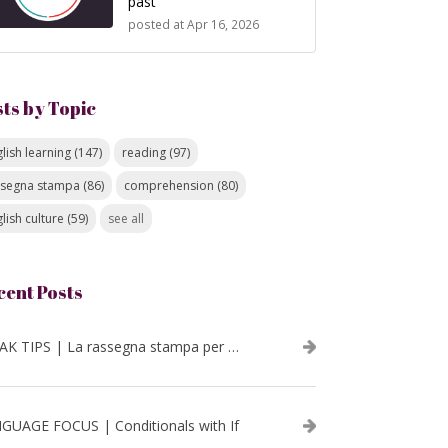
past
posted at
Apr 16, 2026
sts by Topic
lish learning
(147)
reading
(97)
ssegna stampa
(86)
comprehension
(80)
lish culture
(59)
see all
cent Posts
SPEAK TIPS | La rassegna stampa per migliorare l’inglese - luglio 2026
GUAGE FOCUS | Conditionals with If