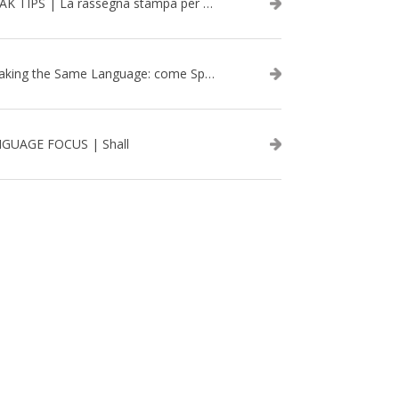
SPEAK TIPS | La rassegna stampa per migliorare l’inglese - febbraio 2026
Speaking the Same Language: come Speak aiuta a rafforzare i team attraverso il Team Building in inglese
GUAGE FOCUS | Shall