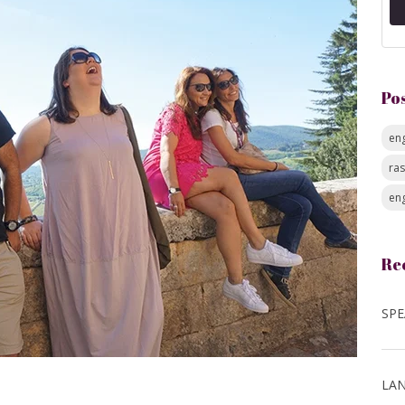
Po
eng
ra
eng
Re
LAN