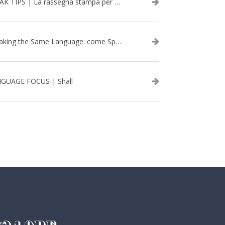
SPEAK TIPS | La rassegna stampa per migliorare l’inglese - febbraio 2026
Speaking the Same Language: come Speak aiuta a rafforzare i team attraverso il Team Building in inglese
GUAGE FOCUS | Shall