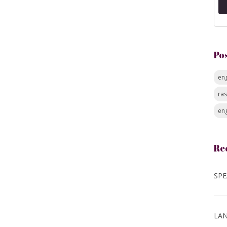
Po
eng
ra
eng
Re
LAN