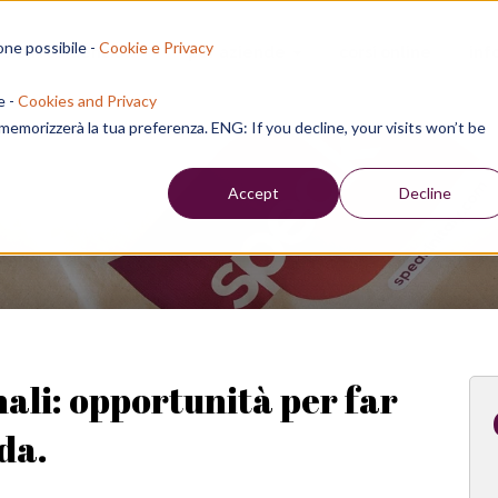
one possibile -
Cookie e Privacy
sion residenziali
per aziende
corsi online
inf
e -
Cookies and Privacy
e memorizzerà la tua preferenza. ENG: If you decline, your visits won’t be
Week
Accept
Decline
ali: opportunità per far
da.