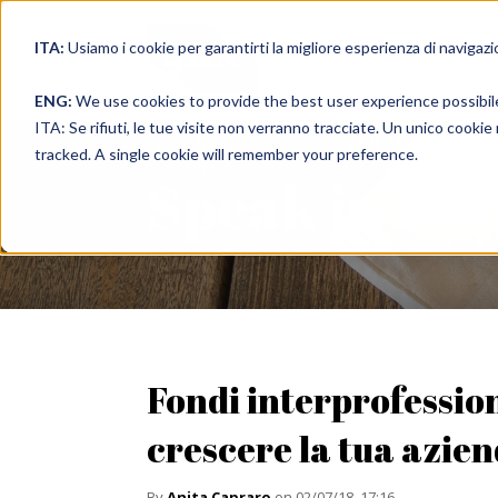
ITA:
Usiamo i cookie per garantirti la migliore esperienza di navigazi
full immer
ENG:
We use cookies to provide the best user experience possibil
ITA: Se rifiuti, le tue visite non verranno tracciate. Un unico cooki
tracked. A single cookie will remember your preference.
Speak in a 
Fondi interprofession
crescere la tua azien
By
Anita Capraro
on 02/07/18, 17:16