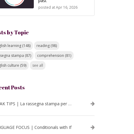
past
posted at
Apr 16, 2026
sts by Topic
lish learning
(148)
reading
(98)
ssegna stampa
(87)
comprehension
(81)
lish culture
(59)
see all
cent Posts
SPEAK TIPS | La rassegna stampa per migliorare l’inglese - luglio 2026
GUAGE FOCUS | Conditionals with If