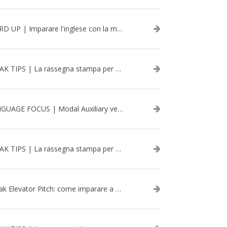
WORD UP | Imparare l'inglese con la musica: David Bowie
SPEAK TIPS | La rassegna stampa per migliorare l’inglese - aprile 2026
LANGUAGE FOCUS | Modal Auxiliary verbs in the past
SPEAK TIPS | La rassegna stampa per migliorare l’inglese - marzo 2026
Speak Elevator Pitch: come imparare a gestire una presentazione in inglese