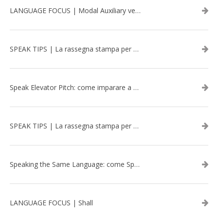
LANGUAGE FOCUS | Modal Auxiliary verbs in the past
SPEAK TIPS | La rassegna stampa per migliorare l’inglese - marzo 2026
Speak Elevator Pitch: come imparare a gestire una presentazione in inglese
SPEAK TIPS | La rassegna stampa per migliorare l’inglese - febbraio 2026
Speaking the Same Language: come Speak aiuta a rafforzare i team attraverso il Team Building in inglese
LANGUAGE FOCUS | Shall