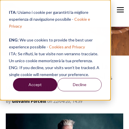
ITA:
Usiamo i cookie per garantirti la migliore
esperienza di navigazione possibile -
Cookie e
Privacy
ENG:
We use cookies to provide the best user
Speak in a Week
experience possibile -
Cookies and Privacy
ITA: Se rifiuti, le tue visite non verranno tracciate.
Un unico cookie memorizzerà la tua preferenza.
Formarsi per affrontare la
ENG: If you decline, your visits won’t be tracked. A
crisi: risorse per adattarsi a
single cookie will remember your preference.
questi tempi
Accept
Decline
By
Giovanni Porcelli
on 22/04/20, 14:39