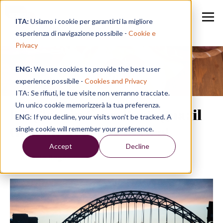
ITA:
Usiamo i cookie per garantirti la migliore
esperienza di navigazione possibile -
Cookie e
Privacy
ENG:
We use cookies to provide the best user
Speak in a Week
experience possibile -
Cookies and Privacy
ITA: Se rifiuti, le tue visite non verranno tracciate.
Un unico cookie memorizzerà la tua preferenza.
L’inglese in Gran Bretagna: il
ENG: If you decline, your visits won’t be tracked. A
Geordie accent e dialect
single cookie will remember your preference.
Accept
Decline
By
Alessia Ragno
on 07/06/19, 17:37