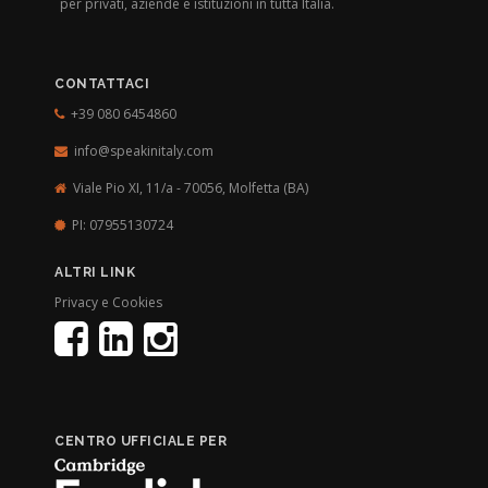
per privati, aziende e istituzioni in tutta Italia.
CONTATTACI
+39 080 6454860
info@speakinitaly.com
Viale Pio XI, 11/a - 70056,
Molfetta (BA)
PI: 07955130724
ALTRI LINK
Privacy e Cookies
CENTRO UFFICIALE PER