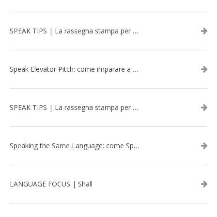
SPEAK TIPS | La rassegna stampa per migliorare l’inglese - marzo 2026
Speak Elevator Pitch: come imparare a gestire una presentazione in inglese
SPEAK TIPS | La rassegna stampa per migliorare l’inglese - febbraio 2026
Speaking the Same Language: come Speak aiuta a rafforzare i team attraverso il Team Building in inglese
LANGUAGE FOCUS | Shall