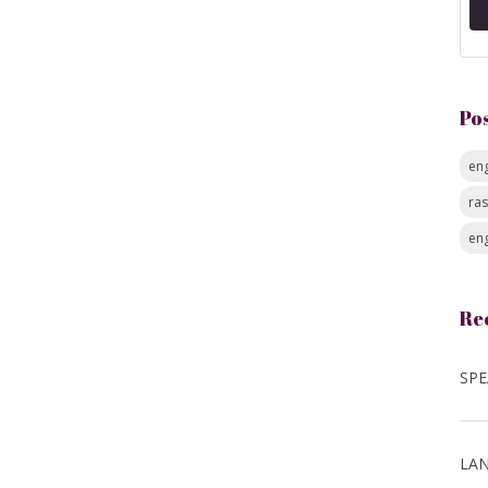
Po
eng
ra
eng
Re
LAN