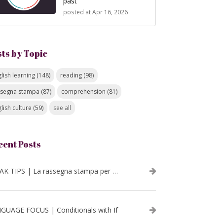
past
posted at
Apr 16, 2026
sts by Topic
lish learning
(148)
reading
(98)
ssegna stampa
(87)
comprehension
(81)
lish culture
(59)
see all
cent Posts
SPEAK TIPS | La rassegna stampa per migliorare l’inglese - luglio 2026
GUAGE FOCUS | Conditionals with If