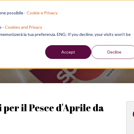
one possibile -
Cookie e Privacy
sion residenziali
per aziende
corsi online
inf
e -
Cookies and Privacy
e memorizzerà la tua preferenza. ENG: If you decline, your visits won’t be
Week
Accept
Decline
i per il Pesce d'Aprile da