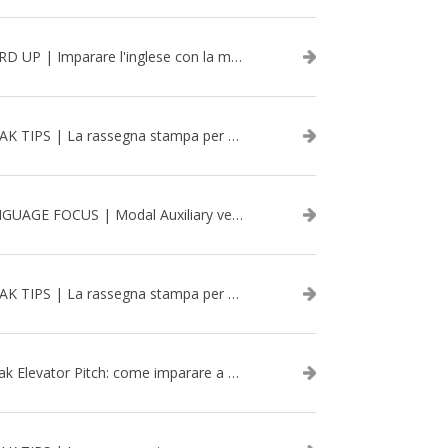
WORD UP | Imparare l'inglese con la musica: David Bowie
SPEAK TIPS | La rassegna stampa per migliorare l’inglese - aprile 2026
LANGUAGE FOCUS | Modal Auxiliary verbs in the past
SPEAK TIPS | La rassegna stampa per migliorare l’inglese - marzo 2026
Speak Elevator Pitch: come imparare a gestire una presentazione in inglese