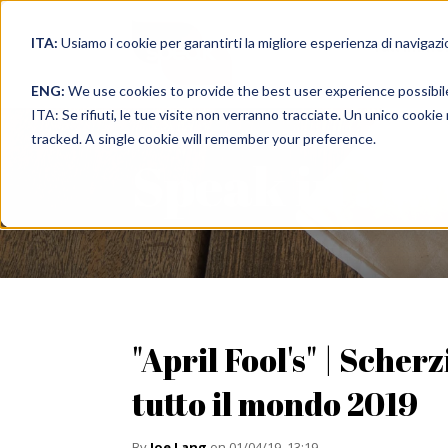
ITA:
Usiamo i cookie per garantirti la migliore esperienza di navigazi
full immer
ENG:
We use cookies to provide the best user experience possibil
ITA: Se rifiuti, le tue visite non verranno tracciate. Un unico cooki
tracked. A single cookie will remember your preference.
Speak in a 
"April Fool's" | Scherz
tutto il mondo 2019
By
Joe Lang
on 01/04/19, 13:19