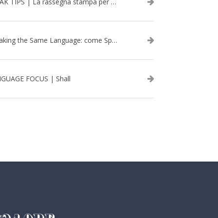
SPEAK TIPS | La rassegna stampa per migliorare l’inglese - febbraio 2026
Speaking the Same Language: come Speak aiuta a rafforzare i team attraverso il Team Building in inglese
GUAGE FOCUS | Shall