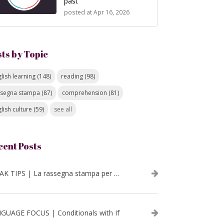
past
posted at
Apr 16, 2026
sts by Topic
lish learning
(148)
reading
(98)
ssegna stampa
(87)
comprehension
(81)
lish culture
(59)
see all
cent Posts
SPEAK TIPS | La rassegna stampa per migliorare l’inglese - luglio 2026
GUAGE FOCUS | Conditionals with If