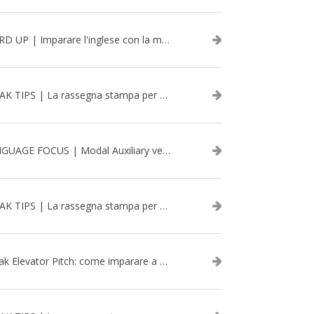
WORD UP | Imparare l'inglese con la musica: David Bowie
SPEAK TIPS | La rassegna stampa per migliorare l’inglese - aprile 2026
LANGUAGE FOCUS | Modal Auxiliary verbs in the past
SPEAK TIPS | La rassegna stampa per migliorare l’inglese - marzo 2026
Speak Elevator Pitch: come imparare a gestire una presentazione in inglese