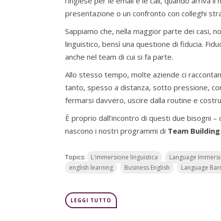
l’inglese per le email e le call, quando arriva 
presentazione o un confronto con colleghi stran
Sappiamo che, nella maggior parte dei casi, n
linguistico, bensì una questione di fiducia. Fid
anche nel team di cui si fa parte.
Allo stesso tempo, molte aziende ci raccontano
tanto, spesso a distanza, sotto pressione, con
fermarsi davvero, uscire dalla routine e costrui
È proprio dall’incontro di questi due bisogni –
nascono i nostri programmi di
Team Building 
Topics:
L'immersione linguistica
Language Immers
english learning
Business English
Language Barr
LEGGI TUTTO