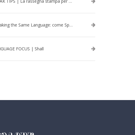
SPEAK TIPS | La rassegna stampa per migliorare l’inglese - febbraio 2026
Speaking the Same Language: come Speak aiuta a rafforzare i team attraverso il Team Building in inglese
GUAGE FOCUS | Shall