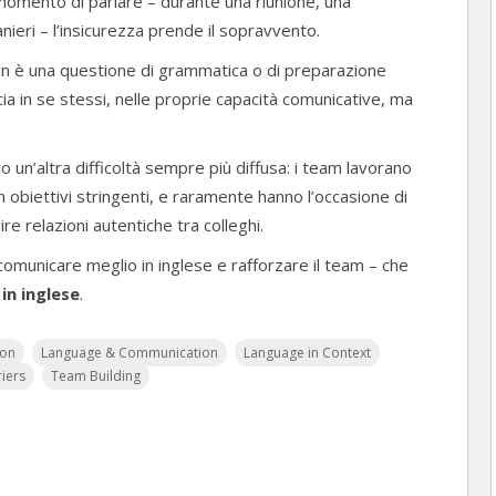
il momento di parlare – durante una riunione, una
ieri – l’insicurezza prende il sopravvento.
on è una questione di grammatica o di preparazione
ucia in se stessi, nelle proprie capacità comunicative, ma
 un’altra difficoltà sempre più diffusa: i team lavorano
 obiettivi stringenti, e raramente hanno l’occasione di
re relazioni autentiche tra colleghi.
 comunicare meglio in inglese e rafforzare il team – che
in inglese
.
ion
Language & Communication
Language in Context
iers
Team Building