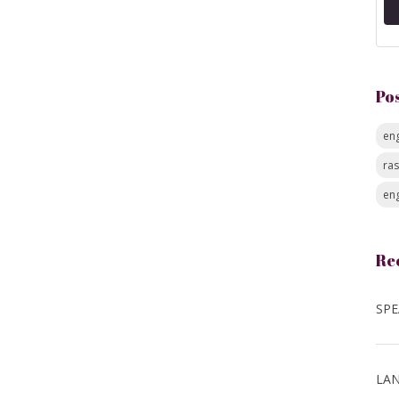
Po
eng
ra
eng
Re
LAN