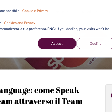
one possibile -
Cookie e Privacy
sion residenziali
per aziende
corsi online
inf
e -
Cookies and Privacy
e memorizzerà la tua preferenza. ENG: If you decline, your visits won’t be
Week
Accept
Decline
Language: come Speak
team attraverso il Team