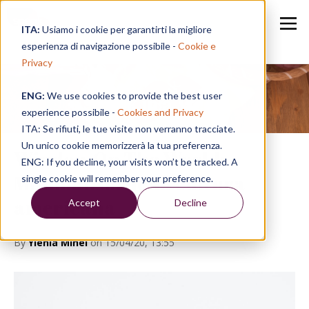
ITA:
Usiamo i cookie per garantirti la migliore
esperienza di navigazione possibile -
Cookie e
Privacy
ENG:
We use cookies to provide the best user
Speak in a Week
experience possibile -
Cookies and Privacy
ITA: Se rifiuti, le tue visite non verranno tracciate.
Un unico cookie memorizzerà la tua preferenza.
Window On The World:
ENG: If you decline, your visits won’t be tracked. A
Minimalism nella cultura
single cookie will remember your preference.
americana
Accept
Decline
By
Ylenia Minei
on 15/04/20, 13:55