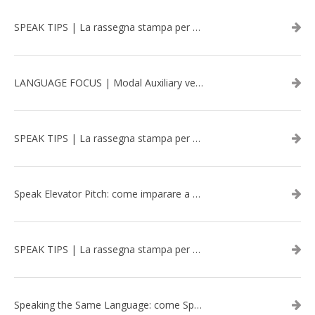
SPEAK TIPS | La rassegna stampa per migliorare l’inglese - aprile 2026
LANGUAGE FOCUS | Modal Auxiliary verbs in the past
SPEAK TIPS | La rassegna stampa per migliorare l’inglese - marzo 2026
Speak Elevator Pitch: come imparare a gestire una presentazione in inglese
SPEAK TIPS | La rassegna stampa per migliorare l’inglese - febbraio 2026
Speaking the Same Language: come Speak aiuta a rafforzare i team attraverso il Team Building in inglese