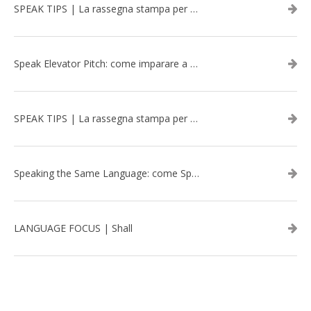
SPEAK TIPS | La rassegna stampa per migliorare l’inglese - marzo 2026
Speak Elevator Pitch: come imparare a gestire una presentazione in inglese
SPEAK TIPS | La rassegna stampa per migliorare l’inglese - febbraio 2026
Speaking the Same Language: come Speak aiuta a rafforzare i team attraverso il Team Building in inglese
LANGUAGE FOCUS | Shall