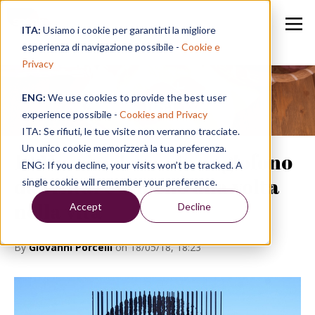
ITA:
Usiamo i cookie per garantirti la migliore
esperienza di navigazione possibile -
Cookie e
Privacy
ENG:
We use cookies to provide the best user
Speak in a Week
experience possibile -
Cookies and Privacy
ITA: Se rifiuti, le tue visite non verranno tracciate.
Un unico cookie memorizzerà la tua preferenza.
10 Musei nel mondo anglofono
ENG: If you decline, your visits won’t be tracked. A
da visitare almeno una volta
single cookie will remember your preference.
nella vita
Accept
Decline
By
Giovanni Porcelli
on 18/05/18, 18:23