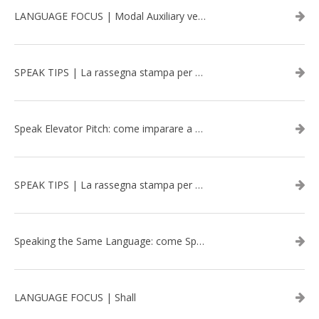
LANGUAGE FOCUS | Modal Auxiliary verbs in the past
SPEAK TIPS | La rassegna stampa per migliorare l’inglese - marzo 2026
Speak Elevator Pitch: come imparare a gestire una presentazione in inglese
SPEAK TIPS | La rassegna stampa per migliorare l’inglese - febbraio 2026
Speaking the Same Language: come Speak aiuta a rafforzare i team attraverso il Team Building in inglese
LANGUAGE FOCUS | Shall