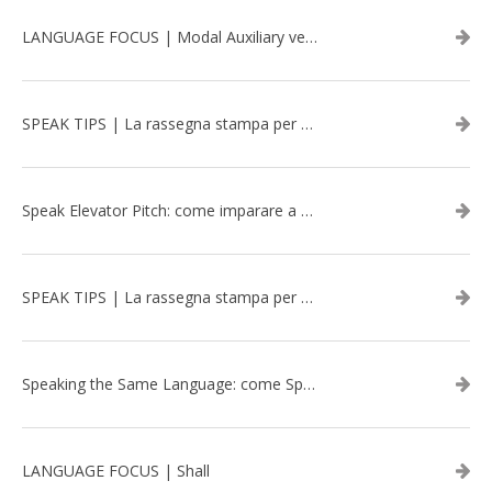
LANGUAGE FOCUS | Modal Auxiliary verbs in the past
SPEAK TIPS | La rassegna stampa per migliorare l’inglese - marzo 2026
Speak Elevator Pitch: come imparare a gestire una presentazione in inglese
SPEAK TIPS | La rassegna stampa per migliorare l’inglese - febbraio 2026
Speaking the Same Language: come Speak aiuta a rafforzare i team attraverso il Team Building in inglese
LANGUAGE FOCUS | Shall