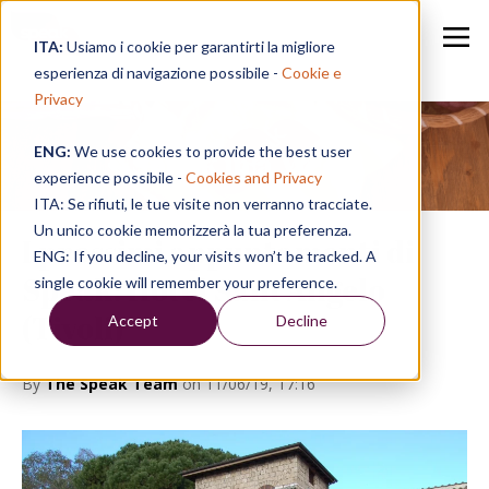
ITA:
Usiamo i cookie per garantirti la migliore
esperienza di navigazione possibile -
Cookie e
Privacy
ENG:
We use cookies to provide the best user
Speak in a Week
experience possibile -
Cookies and Privacy
ITA: Se rifiuti, le tue visite non verranno tracciate.
Un unico cookie memorizzerà la tua preferenza.
I prossimi appuntamenti di
ENG: If you decline, your visits won’t be tracked. A
Speak: Hotel Sant'Angelo
single cookie will remember your preference.
(Tivoli)
Accept
Decline
By
The Speak Team
on 11/06/19, 17:16