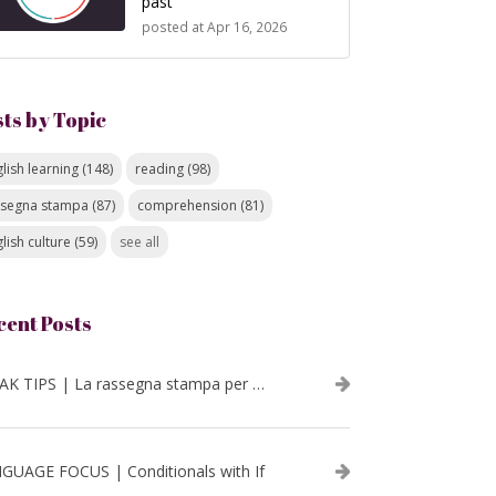
past
posted at
Apr 16, 2026
sts by Topic
lish learning
(148)
reading
(98)
ssegna stampa
(87)
comprehension
(81)
lish culture
(59)
see all
cent Posts
SPEAK TIPS | La rassegna stampa per migliorare l’inglese - luglio 2026
GUAGE FOCUS | Conditionals with If