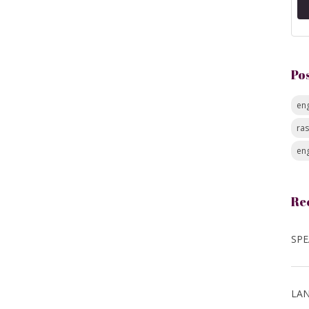
Po
eng
ra
eng
Re
LAN