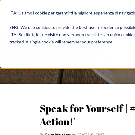
ITA:
Usiamo i cookie per garantirti la migliore esperienza di navigazi
full immer
ENG:
We use cookies to provide the best user experience possibil
ITA: Se rifiuti, le tue visite non verranno tracciate. Un unico cooki
tracked. A single cookie will remember your preference.
Speak in a 
Speak for Yourself | #
Action!'
By
Faye Murton
on 22/02/19, 13:27