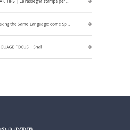
SPEAK TIPS | La rassegna stampa per migliorare l’inglese - febbraio 2026
Speaking the Same Language: come Speak aiuta a rafforzare i team attraverso il Team Building in inglese
GUAGE FOCUS | Shall