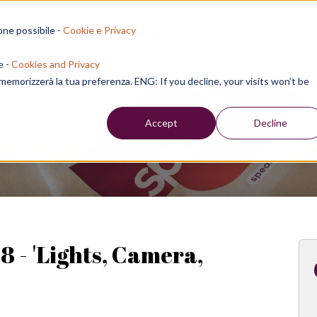
one possibile -
Cookie e Privacy
sion residenziali
per aziende
corsi online
inf
e -
Cookies and Privacy
e memorizzerà la tua preferenza. ENG: If you decline, your visits won’t be
Week
Accept
Decline
8 - 'Lights, Camera,