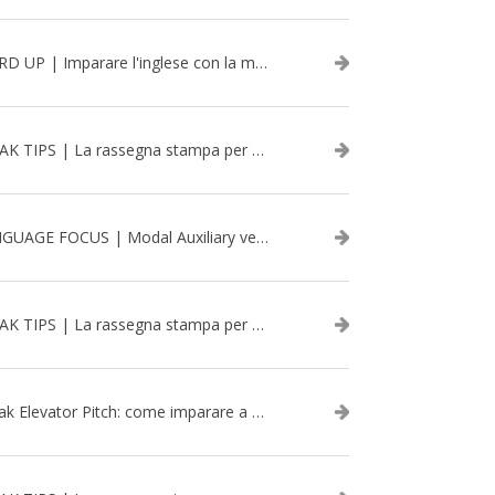
WORD UP | Imparare l'inglese con la musica: David Bowie
SPEAK TIPS | La rassegna stampa per migliorare l’inglese - aprile 2026
LANGUAGE FOCUS | Modal Auxiliary verbs in the past
SPEAK TIPS | La rassegna stampa per migliorare l’inglese - marzo 2026
Speak Elevator Pitch: come imparare a gestire una presentazione in inglese