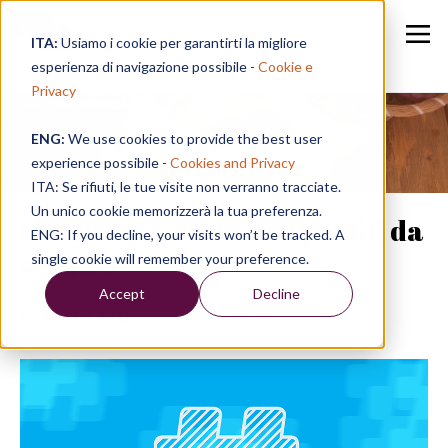
ITA:
Usiamo i cookie per garantirti la migliore
esperienza di navigazione possibile -
Cookie e
Privacy
ENG:
We use cookies to provide the best user
Speak in a Week
experience possibile -
Cookies and Privacy
ITA: Se rifiuti, le tue visite non verranno tracciate.
Un unico cookie memorizzerà la tua preferenza.
L’inglese su Twitter: i profili da
ENG: If you decline, your visits won’t be tracked. A
seguire
single cookie will remember your preference.
Accept
Decline
By
Alessia Ragno
on 09/04/19, 11:24