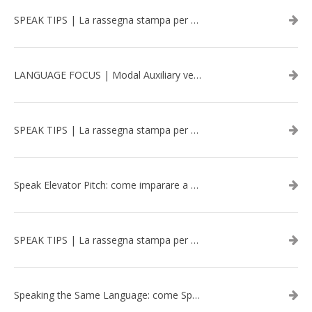
SPEAK TIPS | La rassegna stampa per migliorare l’inglese - aprile 2026
LANGUAGE FOCUS | Modal Auxiliary verbs in the past
SPEAK TIPS | La rassegna stampa per migliorare l’inglese - marzo 2026
Speak Elevator Pitch: come imparare a gestire una presentazione in inglese
SPEAK TIPS | La rassegna stampa per migliorare l’inglese - febbraio 2026
Speaking the Same Language: come Speak aiuta a rafforzare i team attraverso il Team Building in inglese