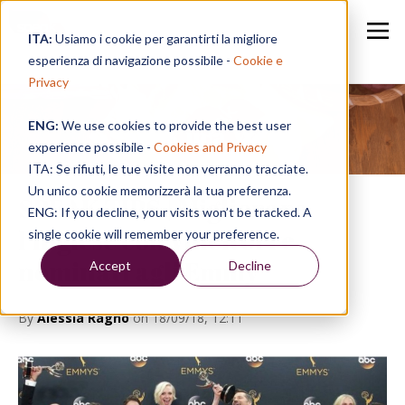
ITA:
Usiamo i cookie per garantirti la migliore
esperienza di navigazione possibile -
Cookie e
Privacy
ENG:
We use cookies to provide the best user
Speak in a Week
experience possibile -
Cookies and Privacy
ITA: Se rifiuti, le tue visite non verranno tracciate.
Un unico cookie memorizzerà la tua preferenza.
SPEAK TIPS | Migliorare
ENG: If you decline, your visits won’t be tracked. A
l’inglese con vincitori e
single cookie will remember your preference.
nominati agli Emmy
Accept
Decline
By
Alessia Ragno
on 18/09/18, 12:11