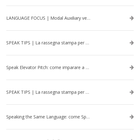
LANGUAGE FOCUS | Modal Auxiliary verbs in the past
SPEAK TIPS | La rassegna stampa per migliorare l’inglese - marzo 2026
Speak Elevator Pitch: come imparare a gestire una presentazione in inglese
SPEAK TIPS | La rassegna stampa per migliorare l’inglese - febbraio 2026
Speaking the Same Language: come Speak aiuta a rafforzare i team attraverso il Team Building in inglese