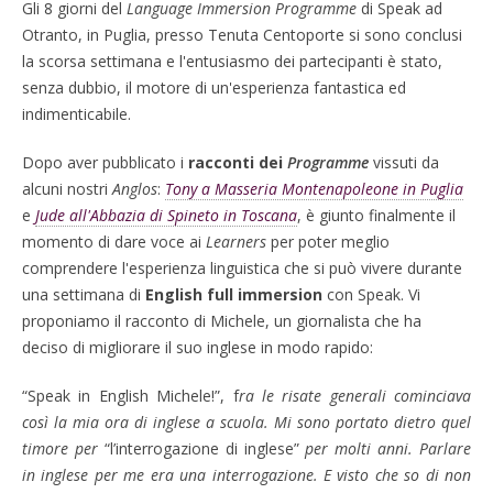
Gli 8 giorni del
Language Immersion Programme
di Speak ad
Otranto, in Puglia, presso Tenuta Centoporte si sono conclusi
la scorsa settimana e l'entusiasmo dei partecipanti è stato,
senza dubbio, il motore di un'esperienza fantastica ed
indimenticabile.
Dopo aver pubblicato i
racconti dei
Programme
vissuti da
alcuni nostri
Anglos
:
Tony a Masseria Montenapoleone in Puglia
e
Jude all'Abbazia di Spineto in Toscana
, è giunto finalmente il
momento di dare voce ai
Learners
per poter meglio
comprendere l'esperienza linguistica che si può vivere durante
una settimana di
English full immersion
con Speak. Vi
proponiamo il racconto di Michele, un giornalista che ha
deciso di migliorare il suo inglese in modo rapido:
“
Speak in English Michele!
”, f
ra le risate generali cominciava
così la mia ora di inglese a scuola. Mi sono portato dietro quel
timore per
“l’interrogazione di inglese”
per molti anni. Parlare
in inglese per me era una interrogazione. E visto che so di non