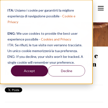
ITA:
Usiamo i cookie per garantirti la migliore
esperienza di navigazione possibile -
Cookie e
Privacy
ENG:
We use cookies to provide the best user
Speak in a Week
experience possibile -
Cookies and Privacy
ITA: Se rifiuti, le tue visite non verranno tracciate.
Un unico cookie memorizzerà la tua preferenza.
Speak Programme: Michele e
ENG: If you decline, your visits won’t be tracked. A
la sua English full immersion
single cookie will remember your preference.
in Puglia
Accept
Decline
27/10/17, 16:11