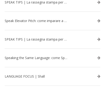
SPEAK TIPS | La rassegna stampa per migliorare l’inglese - marzo 2026
Speak Elevator Pitch: come imparare a gestire una presentazione in inglese
SPEAK TIPS | La rassegna stampa per migliorare l’inglese - febbraio 2026
Speaking the Same Language: come Speak aiuta a rafforzare i team attraverso il Team Building in inglese
LANGUAGE FOCUS | Shall