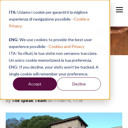
ITA:
Usiamo i cookie per garantirti la migliore
esperienza di navigazione possibile -
Cookie e
Privacy
ENG:
We use cookies to provide the best user
Speak in a Week
experience possibile -
Cookies and Privacy
ITA: Se rifiuti, le tue visite non verranno tracciate.
Un unico cookie memorizzerà la tua preferenza.
I prossimi appuntamenti di
ENG: If you decline, your visits won’t be tracked. A
Speak: Hotel Sant'Angelo
single cookie will remember your preference.
(Tivoli)
Accept
Decline
By
The Speak Team
on 11/06/19, 17:16