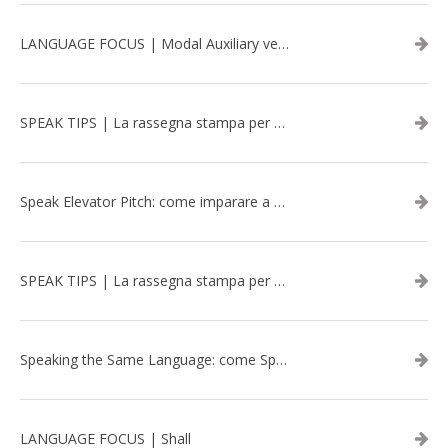
LANGUAGE FOCUS | Modal Auxiliary verbs in the past
SPEAK TIPS | La rassegna stampa per migliorare l’inglese - marzo 2026
Speak Elevator Pitch: come imparare a gestire una presentazione in inglese
SPEAK TIPS | La rassegna stampa per migliorare l’inglese - febbraio 2026
Speaking the Same Language: come Speak aiuta a rafforzare i team attraverso il Team Building in inglese
LANGUAGE FOCUS | Shall