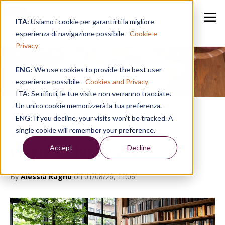
ITA:
Usiamo i cookie per garantirti la migliore
esperienza di navigazione possibile -
Cookie e
Privacy
ENG:
We use cookies to provide the best user
Speak in a Week
experience possibile -
Cookies and Privacy
ITA: Se rifiuti, le tue visite non verranno tracciate.
Un unico cookie memorizzerà la tua preferenza.
SPEAK TIPS | La rassegna
ENG: If you decline, your visits won’t be tracked. A
stampa per migliorare
single cookie will remember your preference.
l’inglese - luglio 2026
Accept
Decline
By
Alessia Ragno
on 01/08/26, 11:06