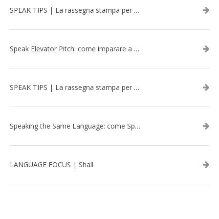
SPEAK TIPS | La rassegna stampa per migliorare l’inglese - marzo 2026
Speak Elevator Pitch: come imparare a gestire una presentazione in inglese
SPEAK TIPS | La rassegna stampa per migliorare l’inglese - febbraio 2026
Speaking the Same Language: come Speak aiuta a rafforzare i team attraverso il Team Building in inglese
LANGUAGE FOCUS | Shall