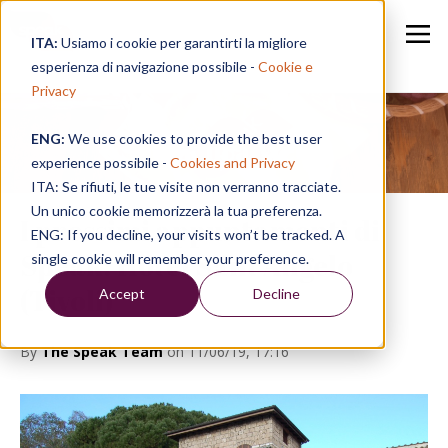
ITA:
Usiamo i cookie per garantirti la migliore
esperienza di navigazione possibile -
Cookie e
Privacy
ENG:
We use cookies to provide the best user
Speak in a Week
experience possibile -
Cookies and Privacy
ITA: Se rifiuti, le tue visite non verranno tracciate.
Un unico cookie memorizzerà la tua preferenza.
I prossimi appuntamenti di
ENG: If you decline, your visits won’t be tracked. A
Speak: Hotel Sant'Angelo
single cookie will remember your preference.
(Tivoli)
Accept
Decline
By
The Speak Team
on 11/06/19, 17:16