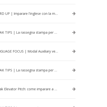
WORD UP | Imparare l'inglese con la musica: David Bowie
SPEAK TIPS | La rassegna stampa per migliorare l’inglese - aprile 2026
LANGUAGE FOCUS | Modal Auxiliary verbs in the past
SPEAK TIPS | La rassegna stampa per migliorare l’inglese - marzo 2026
Speak Elevator Pitch: come imparare a gestire una presentazione in inglese