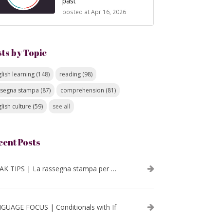
past
posted at
Apr 16, 2026
sts by Topic
lish learning
(148)
reading
(98)
ssegna stampa
(87)
comprehension
(81)
lish culture
(59)
see all
cent Posts
SPEAK TIPS | La rassegna stampa per migliorare l’inglese - luglio 2026
GUAGE FOCUS | Conditionals with If