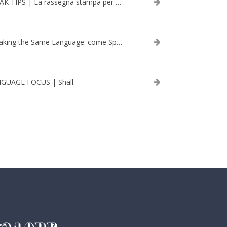
SPEAK TIPS | La rassegna stampa per migliorare l’inglese - febbraio 2026
Speaking the Same Language: come Speak aiuta a rafforzare i team attraverso il Team Building in inglese
GUAGE FOCUS | Shall