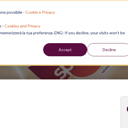
one possibile -
Cookie e Privacy
sion residenziali
per aziende
corsi online
inf
e -
Cookies and Privacy
e memorizzerà la tua preferenza. ENG: If you decline, your visits won’t be
Week
Accept
Decline