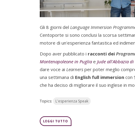
Gli 8 giorni del
Language Immersion Programm
Centoporte si sono conclusi la scorsa settiman
motore di un'esperienza fantastica ed indiment
Dopo aver pubblicato i
racconti dei
Program
Montenapoleone in Puglia
e
Jude all'Abbazia di
dare voce ai
Learners
per poter meglio compren
una settimana di
English full immersion
con S
che ha deciso di migliorare il suo inglese in m
Topics:
L'esperienza Speak
LEGGI TUTTO