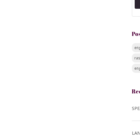
Po
eng
ra
eng
Re
LAN