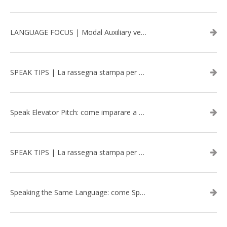
LANGUAGE FOCUS | Modal Auxiliary verbs in the past
SPEAK TIPS | La rassegna stampa per migliorare l’inglese - marzo 2026
Speak Elevator Pitch: come imparare a gestire una presentazione in inglese
SPEAK TIPS | La rassegna stampa per migliorare l’inglese - febbraio 2026
Speaking the Same Language: come Speak aiuta a rafforzare i team attraverso il Team Building in inglese