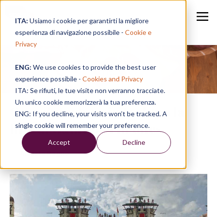
ITA:
Usiamo i cookie per garantirti la migliore
esperienza di navigazione possibile -
Cookie e
Privacy
ENG:
We use cookies to provide the best user
Speak in a Week
experience possibile -
Cookies and Privacy
ITA: Se rifiuti, le tue visite non verranno tracciate.
Un unico cookie memorizzerà la tua preferenza.
Cosa guardare in tv dopo la
ENG: If you decline, your visits won’t be tracked. A
fine di Game of Thrones
single cookie will remember your preference.
Accept
Decline
By
Alessia Ragno
on 21/05/19, 14:25