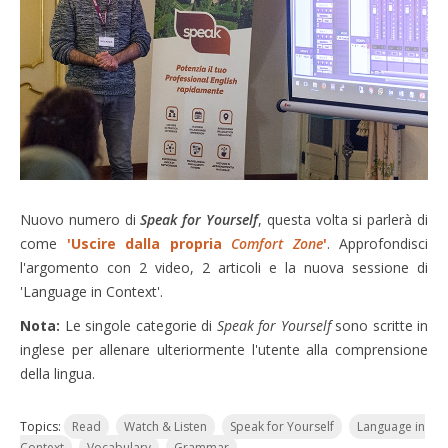
Nuovo numero di
Speak for Yourself
, questa volta si parlerà di
come
'Uscire dalla propria
Comfort Zone
'
. Approfondisci
l'argomento con 2 video, 2 articoli e la nuova sessione di
'Language
in Context'.
Nota:
Le singole categorie di
Speak for Yourself
sono scritte in
inglese per allenare ulteriormente l'utente alla comprensione
della lingua.
Topics:
Read
Watch & Listen
Speak for Yourself
Language in
Context
Vocabulary
Grammar