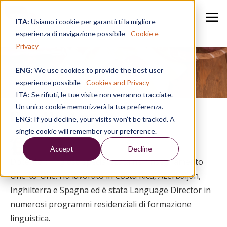
ITA:
Usiamo i cookie per garantirti la migliore
esperienza di navigazione possibile -
Cookie e
Privacy
ENG:
We use cookies to provide the best user
Speak in a Week
experience possibile -
Cookies and Privacy
ITA: Se rifiuti, le tue visite non verranno tracciate.
Un unico cookie memorizzerà la tua preferenza.
Faye Murton
ENG: If you decline, your visits won’t be tracked. A
single cookie will remember your preference.
Accept
Decline
Docente di inglese specializzata nell'insegnamento
One-to-One. Ha lavorato in Costa Rica, Azerbaijan,
Inghilterra e Spagna ed è stata Language Director in
numerosi programmi residenziali di formazione
linguistica.