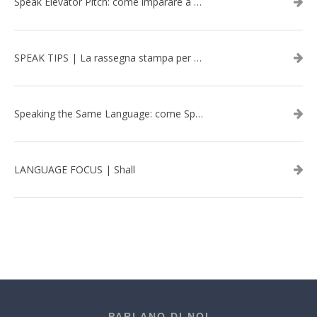
Speak Elevator Pitch: come imparare a gestire una presentazione in inglese
SPEAK TIPS | La rassegna stampa per migliorare l’inglese - febbraio 2026
Speaking the Same Language: come Speak aiuta a rafforzare i team attraverso il Team Building in inglese
LANGUAGE FOCUS | Shall
PARLANO DI NOI