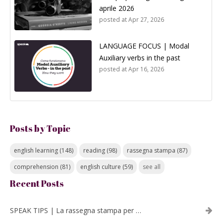
aprile 2026
posted at
Apr 27, 2026
LANGUAGE FOCUS | Modal
Auxiliary verbs in the past
posted at
Apr 16, 2026
Posts by Topic
english learning
(148)
reading
(98)
rassegna stampa
(87)
comprehension
(81)
english culture
(59)
see all
Recent Posts
SPEAK TIPS | La rassegna stampa per migliorare l’inglese - luglio 2026