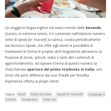
Un viaggio in lingua inglese nel vasto mondo delle
bevande
.
Questo, in estrema sintesi, è il contenuto nell’edizione numero
sette di
Speak for Yourself
, la rubrica, curata periodicamente
dai
Directors
Speak, che offre agli utenti la possibilità di
mantenere in forma le proprie
skills
linguistiche attraverso la
fruizione di storie, articoli, video e tanti altri contenuti di
approfondimento. Ad ispirare il tema di questo numero la
chiacchierata
apertura del primo Starbucks in Italia
, uno
store che però differisce dai suoi ‘fratelli’ per l’insolita
esperienza offerta ai propri clienti.
Topics:
Read
Watch & Listen
Speak for Yourself
Language in
Context
Vocabulary
Drink Up!