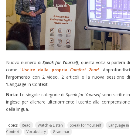
Nuovo numero di
Speak for Yourself
, questa volta si parlerà di
come
'Uscire dalla propria
Comfort Zone
'
. Approfondisci
l'argomento con 2 video, 2 articoli e la nuova sessione di
'Language
in Context'.
Nota:
Le singole categorie di
Speak for Yourself
sono scritte in
inglese per allenare ulteriormente l'utente alla comprensione
della lingua.
Topics:
Read
Watch & Listen
Speak for Yourself
Language in
Context
Vocabulary
Grammar