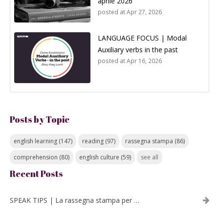
aprile 2026
posted at
Apr 27, 2026
LANGUAGE FOCUS | Modal
Auxiliary verbs in the past
posted at
Apr 16, 2026
Posts by Topic
english learning
(147)
reading
(97)
rassegna stampa
(86)
comprehension
(80)
english culture
(59)
see all
Recent Posts
SPEAK TIPS | La rassegna stampa per migliorare l’inglese - luglio 2026