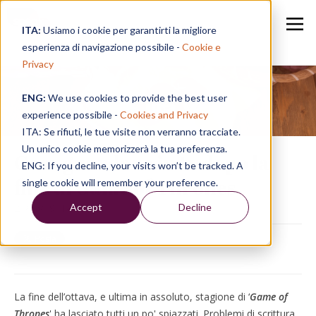
ITA:
Usiamo i cookie per garantirti la migliore
esperienza di navigazione possibile -
Cookie e
Privacy
ENG:
We use cookies to provide the best user
Speak in a Week
experience possibile -
Cookies and Privacy
ITA: Se rifiuti, le tue visite non verranno tracciate.
Un unico cookie memorizzerà la tua preferenza.
Cosa guardare in tv dopo la
ENG: If you decline, your visits won’t be tracked. A
fine di Game of Thrones
single cookie will remember your preference.
Accept
Decline
21/05/19, 14:25
La fine dell’ottava, e ultima in assoluto, stagione di ‘
Game of
Thrones
' ha lasciato tutti un po' spiazzati. Problemi di scrittura