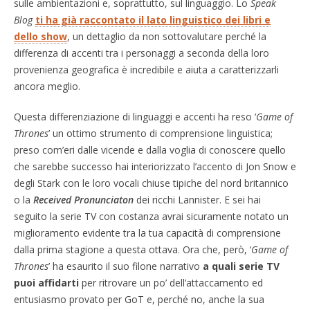
sulle ambientazioni e, soprattutto, sul linguaggio. Lo
Speak
Blog
ti ha già raccontato il lato linguistico dei libri e
dello show
, un dettaglio da non sottovalutare perché la
differenza di accenti tra i personaggi a seconda della loro
provenienza geografica è incredibile e aiuta a caratterizzarli
ancora meglio.
Questa differenziazione di linguaggi e accenti ha reso ‘
Game of
Thrones
’ un ottimo strumento di comprensione linguistica;
preso com’eri dalle vicende e dalla voglia di conoscere quello
che sarebbe successo hai interiorizzato l’accento di Jon Snow e
degli Stark con le loro vocali chiuse tipiche del nord britannico
o la
Received Pronunciaton
dei ricchi Lannister. E sei hai
seguito la serie TV con costanza avrai sicuramente notato un
miglioramento evidente tra la tua capacità di comprensione
dalla prima stagione a questa ottava. Ora che, però, ‘
Game of
Thrones
’ ha esaurito il suo filone narrativo
a quali serie TV
puoi affidarti
per ritrovare un po’ dell’attaccamento ed
entusiasmo provato per GoT e, perché no, anche la sua