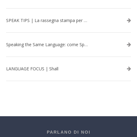
SPEAK TIPS | La rassegna stampa per migliorare l’inglese - febbraio 2026
Speaking the Same Language: come Speak aiuta a rafforzare i team attraverso il Team Building in inglese
LANGUAGE FOCUS | Shall
PARLANO DI NOI