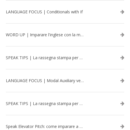
LANGUAGE FOCUS | Conditionals with If
WORD UP | Imparare l'inglese con la musica: David Bowie
SPEAK TIPS | La rassegna stampa per migliorare l’inglese - aprile 2026
LANGUAGE FOCUS | Modal Auxiliary verbs in the past
SPEAK TIPS | La rassegna stampa per migliorare l’inglese - marzo 2026
Speak Elevator Pitch: come imparare a gestire una presentazione in inglese