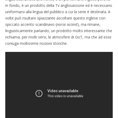
in fondo, è un prodotto della Tv anglosassone ed è necessario
uniformarsi alla lingua del pubblico a cui la serie è destinata. A
volte può risultare spiazzante ascoltare questo inglese con
spiccato accento scandinavo (
norse accent
), ma rimane,
linguisticamente parlando, un prodotto molto interessante che
richiama, per molti versi, le atmosfere di GoT, ma che ad esse
coniuga moltissime nozioni storiche.