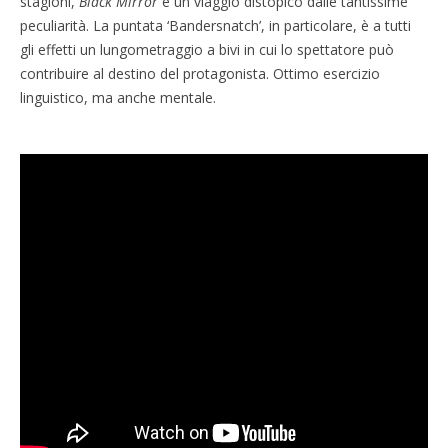
stagioni,
Black Mirror
è un viaggio distopico dalle tantissime
peculiarità. La puntata ‘Bandersnatch’, in particolare, è a tutti
gli effetti un lungometraggio a bivi in cui lo spettatore può
contribuire al destino del protagonista. Ottimo esercizio
linguistico, ma anche mentale.