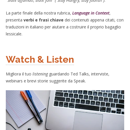
"
Siate affamati, siate folli" ("Stay Hungry, stay foolish")
.
La parte finale della nostra rubrica,
Language in Context
,
presenta
verbi e frasi chiave
dei contenuti appena citati, con
traduzioni in italiano per aiutare a costruire il proprio bagaglio
lessicale.
Watch & Listen
Migliora il tuo
listening
guardando Ted Talks, interviste,
webinars e brevi storie suggerite da Speak.