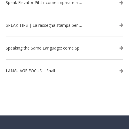
Speak Elevator Pitch: come imparare a gestire una presentazione in inglese
SPEAK TIPS | La rassegna stampa per migliorare l’inglese - febbraio 2026
Speaking the Same Language: come Speak aiuta a rafforzare i team attraverso il Team Building in inglese
LANGUAGE FOCUS | Shall