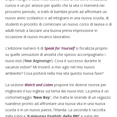
curiosi e un po’ ansiosi per quello che la vita ci riserverà nei
prossimo periodo, si tratti di bambini pronti ad affrontare un
nuovo anno scolastico o ad integrarsi in una nuova scuola, di
studenti in procinto di cominciare un nuovo corso di laurea o di
adulti tenuti a lasciare una buona prima impressione in
occasione di nuovo incarico lavorativo.
L’edizione numero 6 di
Speak for Yourself
si focalizza proprio
su quelle sensazioni di ansietà che spesso accompagnano i
nuovi inizi (
‘New Beginnings’
). Cosa è successo durante le
vacanze estive? Mi troverò a mio agio nel mio nuovo
ambiente? Cosa porterà nella mia vita questo nuova fase?
La sezione
Watch and Listen
propone tre diverse risorse per
migliorare il tuo inglese sul tema dei nuovi inizi. La prima è un
cortometraggio
‘New Boy’
, che tratta le vicende di un ragazzo
ruandese pronto ad affrontare una nuova vita in una nuova
scuola e in un nuovo paese, l’Irlanda. La seconda è raccolta
dalla rubrica
‘6 minutes English’ della BBC
e parla del