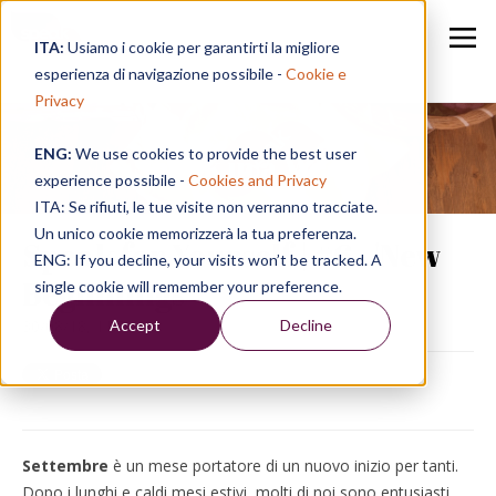
ITA:
Usiamo i cookie per garantirti la migliore
esperienza di navigazione possibile -
Cookie e
Privacy
ENG:
We use cookies to provide the best user
Speak in a Week
experience possibile -
Cookies and Privacy
ITA: Se rifiuti, le tue visite non verranno tracciate.
Un unico cookie memorizzerà la tua preferenza.
Speak for Yourself | #6 - 'New
ENG: If you decline, your visits won’t be tracked. A
Beginnings'
single cookie will remember your preference.
Accept
Decline
30/08/18, 11:58
Settembre
è un mese portatore di un nuovo inizio per tanti.
Dopo i lunghi e caldi mesi estivi, molti di noi sono entusiasti,