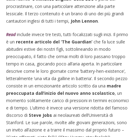
procrastinare, con una particolare attenzione alla parte
lessicale. Il terzo contenuto è un brano di uno dei più grandi
cantautori inglesi di tutti i tempi,
John Lennon
.
Read
include invece tre testi, tutti focalizzati sugli inizi. Il primo
è un
recente articolo del ‘The Guardian’
che fa luce sulle
abitudini estive dei nostri figli, sottolineando in modo
preoccupato, il fatto che ormai molti di loro passano troppo
tempo in casa, giocando poco all’aria aperta. In particolare
descrive come le loro giornate come ‘battery-hen-existence’,
letteralmente ‘una vita da galline in batteria’. Il secondo pezzo
consiste in un emozionante articolo scritto da una
madre
preoccupata dall’inizio del nuovo anno scolastico
, un
momento solitamente carico di pressioni in termini economici
e di tempo. L’ultimo è invece una versione ridotta del famoso
discorso di
Steve Jobs
ai neolaureati dell’Università di
Stanford. Le sue parole, rivolte alle giovani generazioni, sono
un invito all’azione e a trarre il massimo dal proprio futuro –