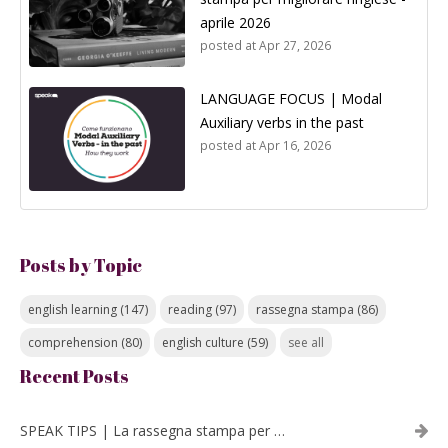
aprile 2026
posted at
Apr 27, 2026
LANGUAGE FOCUS | Modal
Auxiliary verbs in the past
posted at
Apr 16, 2026
Posts by Topic
english learning
(147)
reading
(97)
rassegna stampa
(86)
comprehension
(80)
english culture
(59)
see all
Recent Posts
SPEAK TIPS | La rassegna stampa per migliorare l’inglese - luglio 2026