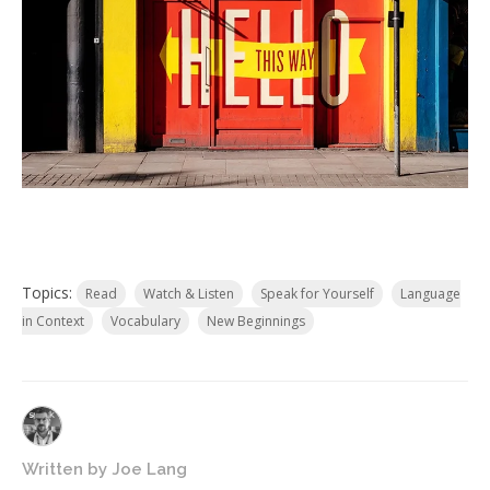
Topics:
Read
Watch & Listen
Speak for Yourself
Language
in Context
Vocabulary
New Beginnings
Written by
Joe Lang