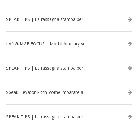
SPEAK TIPS | La rassegna stampa per migliorare l’inglese - aprile 2026
LANGUAGE FOCUS | Modal Auxiliary verbs in the past
SPEAK TIPS | La rassegna stampa per migliorare l’inglese - marzo 2026
Speak Elevator Pitch: come imparare a gestire una presentazione in inglese
SPEAK TIPS | La rassegna stampa per migliorare l’inglese - febbraio 2026