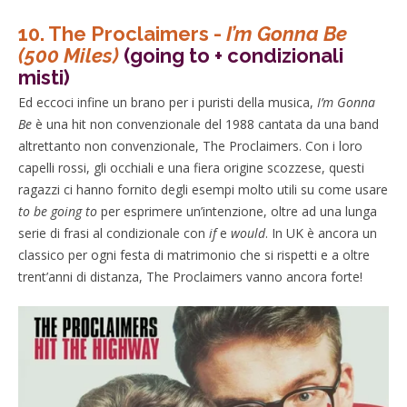
10.
The Proclaimers -
I’m Gonna Be
(500 Miles)
(going to + condizionali
misti)
Ed eccoci infine un brano per i puristi della musica,
I’m Gonna
Be
è una hit non convenzionale del 1988 cantata da una band
altrettanto non convenzionale, The Proclaimers. Con i loro
capelli rossi, gli occhiali e una fiera origine scozzese, questi
ragazzi ci hanno fornito degli esempi molto utili su come usare
to be going to
per esprimere un’intenzione, oltre ad una lunga
serie di frasi al condizionale con
if
e
would
. In UK è ancora un
classico per ogni festa di matrimonio che si rispetti e a oltre
trent’anni di distanza, The Proclaimers vanno ancora forte!