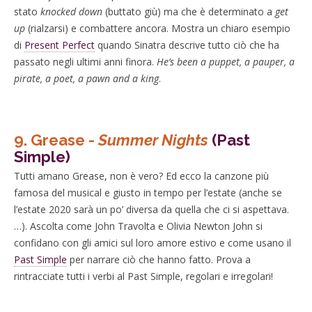
stato
knocked down
(buttato giù) ma che è determinato a
get
up
(rialzarsi) e combattere ancora. Mostra un chiaro esempio
di
Present Perfect
quando Sinatra descrive tutto ciò che ha
passato negli ultimi anni finora.
He’s been a puppet, a pauper, a
pirate, a poet, a pawn and a king
.
9.
Grease -
Summer Nights
(Past
Simple)
Tutti amano Grease, non è vero? Ed ecco la canzone più
famosa del musical e giusto in tempo per l’estate (anche se
l’estate 2020 sarà un po’ diversa da quella che ci si aspettava.
…). Ascolta come John Travolta e Olivia Newton John si
confidano con gli amici sul loro amore estivo e come usano il
Past Simple
per narrare ciò che hanno fatto. Prova a
rintracciate tutti i verbi al Past Simple, regolari e irregolari!