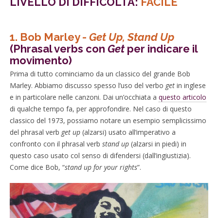
LIVELLO DI DIFFICOLTÀ:
FACILE
1.
Bob Marley -
Get Up, Stand Up
(Phrasal verbs con
Get
per indicare il
movimento)
Prima di tutto cominciamo da un classico del grande Bob
Marley. Abbiamo discusso spesso l’uso del verbo
get
in inglese
e in particolare nelle canzoni. Dai un’occhiata a
questo articolo
di qualche tempo fa, per approfondire. Nel caso di questo
classico del 1973, possiamo notare un esempio semplicissimo
del phrasal verb
get up
(alzarsi) usato all’imperativo a
confronto con il phrasal verb
stand up
(alzarsi in piedi) in
questo caso usato col senso di difendersi (dall’ingiustizia).
Come dice Bob, “
stand up for your rights
”.