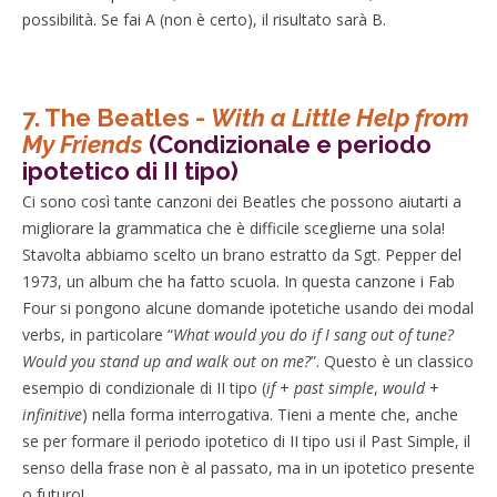
possibilità. Se fai A (non è certo), il risultato sarà B.
7. The Beatles -
With a Little Help from
My Friends
(Condizionale e periodo
ipotetico di II tipo)
Ci sono così tante canzoni dei Beatles che possono aiutarti a
migliorare la grammatica che è difficile sceglierne una sola!
Stavolta abbiamo scelto un brano estratto da Sgt. Pepper del
1973, un album che ha fatto scuola. In questa canzone i Fab
Four si pongono alcune domande ipotetiche usando dei modal
verbs, in particolare “
What would you do if I sang out of tune?
Would you stand up and walk out on me?
”. Questo è un classico
esempio di condizionale di II tipo (
if
+
past
simple
,
would
+
infinitive
) nella forma interrogativa. Tieni a mente che, anche
se per formare il periodo ipotetico di II tipo usi il Past Simple, il
senso della frase non è al passato, ma in un ipotetico presente
o futuro!