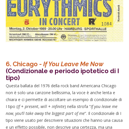
6. Chicago -
If You Leave Me Now
(Condizionale e periodo ipotetico di I
tipo)
Questa ballata del 1976 della rock band Americana Chicago
non è solo una canzone bellissima, la voce è anche lenta e
chiara e ci permette di ascoltare un esempio di condizionale di
I tipo (
If
+
present
,
will
+
infinite
) nella strofa “
If you leave me
now, you’ll take away the biggest part of me
”. Il condizionale di I
tipo viene usato per descrivere situazioni che hanno una causa
e un effetto possibile, non descrive una certezza, ma una