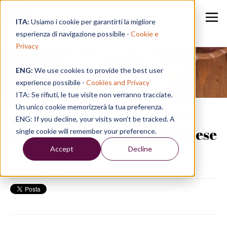
ITA:
Usiamo i cookie per garantirti la migliore
esperienza di navigazione possibile -
Cookie e
Privacy
ENG:
We use cookies to provide the best user
Speak in a Week
experience possibile -
Cookies and Privacy
ITA: Se rifiuti, le tue visite non verranno tracciate.
Un unico cookie memorizzerà la tua preferenza.
SPEAK TIPS | le 10 canzoni
ENG: If you decline, your visits won’t be tracked. A
migliori per imparare l’inglese
single cookie will remember your preference.
- Parte IV
Accept
Decline
12/06/20, 11:59