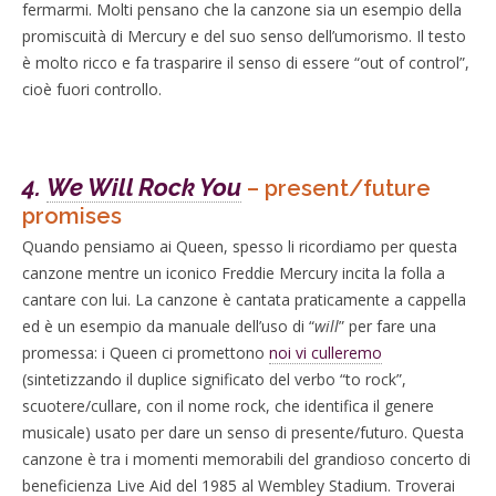
fermarmi. Molti pensano che la canzone sia un esempio della
promiscuità di Mercury e del suo senso dell’umorismo. Il testo
è molto ricco e fa trasparire il senso di essere “out of control”,
cioè fuori controllo.
4.
We Will Rock You
– present/future
promises
Quando pensiamo ai Queen, spesso li ricordiamo per questa
canzone mentre un iconico Freddie Mercury incita la folla a
cantare con lui. La canzone è cantata praticamente a cappella
ed è un esempio da manuale dell’uso di “
will
” per fare una
promessa: i Queen ci promettono
noi vi culleremo
(sintetizzando il duplice significato del verbo “to rock”,
scuotere/cullare, con il nome rock, che identifica il genere
musicale) usato per dare un senso di presente/futuro. Questa
canzone è tra i momenti memorabili del grandioso concerto di
beneficienza Live Aid del 1985 al Wembley Stadium. Troverai