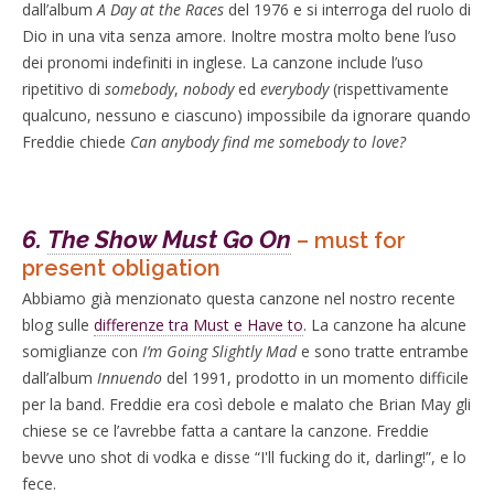
dall’album
A Day at the Races
del 1976 e si interroga del ruolo di
Dio in una vita senza amore. Inoltre mostra molto bene l’uso
dei pronomi indefiniti in inglese. La canzone include l’uso
ripetitivo di
somebody
,
nobody
ed
everybody
(rispettivamente
qualcuno, nessuno e ciascuno) impossibile da ignorare quando
Freddie chiede
Can anybody find me somebody to love?
6.
The Show Must Go On
– must for
present obligation
Abbiamo già menzionato questa canzone nel nostro recente
blog sulle
differenze tra Must e Have to
. La canzone ha alcune
somiglianze con
I’m Going Slightly Mad
e sono tratte entrambe
dall’album
Innuendo
del 1991, prodotto in un momento difficile
per la band. Freddie era così debole e malato che Brian May gli
chiese se ce l’avrebbe fatta a cantare la canzone. Freddie
bevve uno shot di vodka e disse “I'll fucking do it, darling!”, e lo
fece.