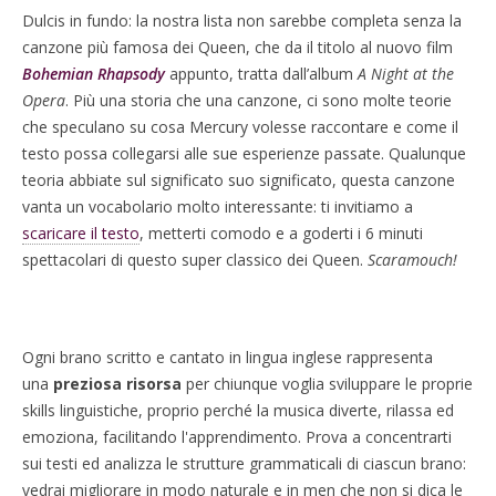
Dulcis in fundo: la nostra lista non sarebbe completa senza la
canzone più famosa dei Queen, che da il titolo al nuovo film
Bohemian
Rhapsody
appunto, tratta dall’album
A Night at the
Opera
. Più una storia che una canzone, ci sono molte teorie
che speculano su cosa Mercury volesse raccontare e come il
testo possa collegarsi alle sue esperienze passate. Qualunque
teoria abbiate sul significato suo significato, questa canzone
vanta un vocabolario molto interessante: ti invitiamo a
scaricare il testo
, metterti comodo e a goderti i 6 minuti
spettacolari di questo super classico dei Queen.
Scaramouch!
Ogni brano scritto e cantato in lingua inglese rappresenta
una
preziosa risorsa
per chiunque voglia sviluppare le proprie
skills linguistiche, proprio perché la musica diverte, rilassa ed
emoziona, facilitando l'apprendimento. Prova a concentrarti
sui testi ed analizza le strutture grammaticali di ciascun brano:
vedrai migliorare in modo naturale e in men che non si dica le