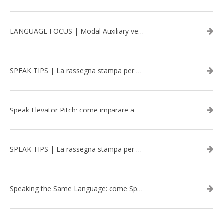
LANGUAGE FOCUS | Modal Auxiliary verbs in the past
SPEAK TIPS | La rassegna stampa per migliorare l’inglese - marzo 2026
Speak Elevator Pitch: come imparare a gestire una presentazione in inglese
SPEAK TIPS | La rassegna stampa per migliorare l’inglese - febbraio 2026
Speaking the Same Language: come Speak aiuta a rafforzare i team attraverso il Team Building in inglese