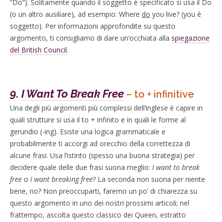
“Do”). Solitamente quando il soggetto è specificato si usa il Do
(o un altro ausiliare), ad esempio: Where
do
you live? (you è
soggetto). Per informazioni approfondite su questo
argomento, ti consigliamo di dare un’occhiata alla
spiegazione
del British Council
.
9.
I Want To Break Free
– to + infinitive
Una degli più argomenti più complessi dell’inglese è capire in
quali strutture si usa il to + infinito e in quali le forme al
gerundio (-ing). Esiste una logica grammaticale e
probabilmente ti accorgi ad orecchio della correttezza di
alcune frasi. Usa l’istinto (spesso una buona strategia) per
decidere quale delle due frasi suona meglio:
I want to break
free
o
I want breaking free
? La seconda non suona per niente
bene, no? Non preoccuparti, faremo un po’ di chiarezza su
questo argomento in uno dei nostri prossimi articoli; nel
frattempo, ascolta questo classico dei Queen, estratto