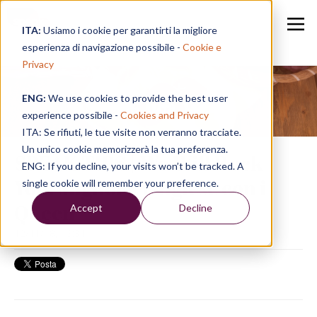
ITA:
Usiamo i cookie per garantirti la migliore
esperienza di navigazione possibile -
Cookie e
Privacy
ENG:
We use cookies to provide the best user
Speak in a Week
experience possibile -
Cookies and Privacy
ITA: Se rifiuti, le tue visite non verranno tracciate.
Un unico cookie memorizzerà la tua preferenza.
SPEAK TIPS | We Will Rock
ENG: If you decline, your visits won’t be tracked. A
You! Migliora l'inglese con i
single cookie will remember your preference.
Queen
Accept
Decline
12/11/18, 13:31