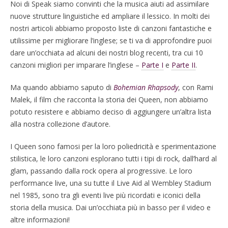
Noi di Speak siamo convinti che la musica aiuti ad assimilare
nuove strutture linguistiche ed ampliare il lessico. In molti dei
nostri articoli abbiamo proposto liste di canzoni fantastiche e
utilissime per migliorare l’inglese; se ti va di approfondire puoi
dare un’occhiata ad alcuni dei nostri blog recenti, tra cui 10
canzoni migliori per imparare l’inglese –
Parte I
e
Parte II
.
Ma quando abbiamo saputo di
Bohemian Rhapsody
, con Rami
Malek, il film che racconta la storia dei Queen, non abbiamo
potuto resistere e abbiamo deciso di aggiungere un’altra lista
alla nostra collezione d’autore.
I Queen sono famosi per la loro poliedricità e sperimentazione
stilistica, le loro canzoni esplorano tutti i tipi di rock, dall’hard al
glam, passando dalla rock opera al progressive. Le loro
performance live, una su tutte il Live Aid al Wembley Stadium
nel 1985, sono tra gli eventi live più ricordati e iconici della
storia della
musica. Dai un’occhiata più in basso per il video e
altre informazioni!