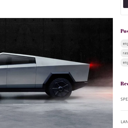
Po
eng
ra
eng
Re
LAN