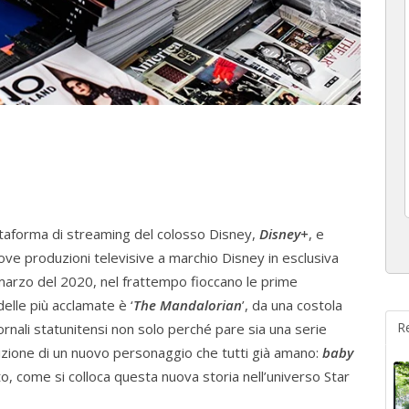
iattaforma di streaming del colosso Disney,
Disney+
, e
e produzioni televisive a marchio Disney in esclusiva
a marzo del 2020, nel frattempo fioccano le prime
delle più acclamate è ‘
The Mandalorian
’, da una costola
R
iornali statunitensi non solo perché pare sia una serie
rizione di un nuovo personaggio che tutti già amano:
baby
to, come si colloca questa nuova storia nell’universo Star