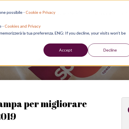
one possibile -
Cookie e Privacy
sion residenziali
per aziende
corsi online
inf
e -
Cookies and Privacy
e memorizzerà la tua preferenza. ENG: If you decline, your visits won’t be
Week
Accept
Decline
tampa per migliorare
2019