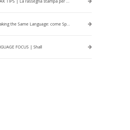
SPEAK TIPS | La rassegna stampa per migliorare l’inglese - febbraio 2026
Speaking the Same Language: come Speak aiuta a rafforzare i team attraverso il Team Building in inglese
GUAGE FOCUS | Shall