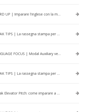
WORD UP | Imparare l'inglese con la musica: David Bowie
SPEAK TIPS | La rassegna stampa per migliorare l’inglese - aprile 2026
LANGUAGE FOCUS | Modal Auxiliary verbs in the past
SPEAK TIPS | La rassegna stampa per migliorare l’inglese - marzo 2026
Speak Elevator Pitch: come imparare a gestire una presentazione in inglese