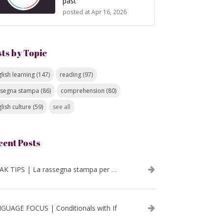
past
posted at
Apr 16, 2026
sts by Topic
lish learning
(147)
reading
(97)
ssegna stampa
(86)
comprehension
(80)
lish culture
(59)
see all
cent Posts
SPEAK TIPS | La rassegna stampa per migliorare l’inglese - luglio 2026
GUAGE FOCUS | Conditionals with If