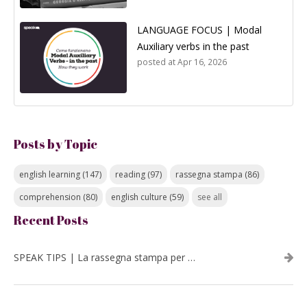
LANGUAGE FOCUS | Modal
Auxiliary verbs in the past
posted at
Apr 16, 2026
Posts by Topic
english learning
(147)
reading
(97)
rassegna stampa
(86)
comprehension
(80)
english culture
(59)
see all
Recent Posts
SPEAK TIPS | La rassegna stampa per migliorare l’inglese - luglio 2026