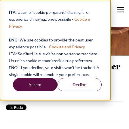
ITA:
Usiamo i cookie per garantirti la migliore
esperienza di navigazione possibile -
Cookie e
Privacy
ENG:
We use cookies to provide the best user
Speak in a Week
experience possibile -
Cookies and Privacy
ITA: Se rifiuti, le tue visite non verranno tracciate.
Un unico cookie memorizzerà la tua preferenza.
TIPS | La rassegna stampa per
ENG: If you decline, your visits won’t be tracked. A
migliorare l'inglese - luglio
single cookie will remember your preference.
2019
Accept
Decline
23/07/19, 15:34