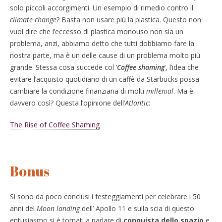
solo piccoli accorgimenti. Un esempio di rimedio contro il
climate change
? Basta non usare più la plastica. Questo non
vuol dire che l’eccesso di plastica monouso non sia un
problema, anzi, abbiamo detto che tutti dobbiamo fare la
nostra parte, ma è un delle cause di un problema molto più
grande. Stessa cosa succede col ‘
Coffee shaming
’, l’idea che
evitare l’acquisto quotidiano di un caffè da Starbucks possa
cambiare la condizione finanziaria di molti
millenial
. Ma è
davvero così? Questa l’opinione dell’
Atlantic
:
The Rise of Coffee Shaming
Bonus
Si sono da poco conclusi i festeggiamenti per celebrare i 50
anni del
Moon landing
dell’ Apollo 11 e sulla scia di questo
entusiasmo si è tornati a parlare di
conquista dello spazio
e