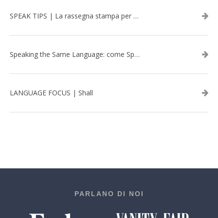
SPEAK TIPS | La rassegna stampa per migliorare l’inglese - febbraio 2026
Speaking the Same Language: come Speak aiuta a rafforzare i team attraverso il Team Building in inglese
LANGUAGE FOCUS | Shall
PARLANO DI NOI