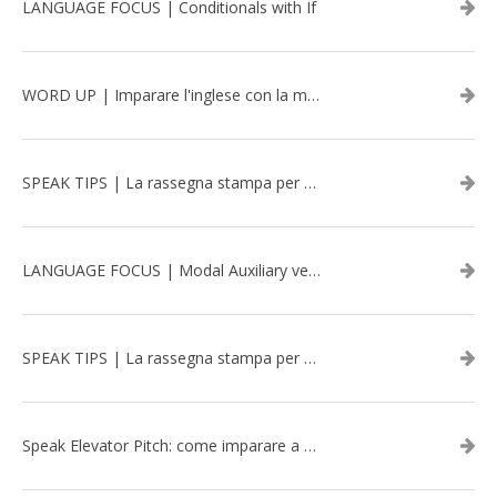
LANGUAGE FOCUS | Conditionals with If
WORD UP | Imparare l'inglese con la musica: David Bowie
SPEAK TIPS | La rassegna stampa per migliorare l’inglese - aprile 2026
LANGUAGE FOCUS | Modal Auxiliary verbs in the past
SPEAK TIPS | La rassegna stampa per migliorare l’inglese - marzo 2026
Speak Elevator Pitch: come imparare a gestire una presentazione in inglese