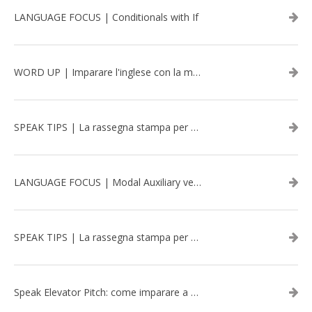
LANGUAGE FOCUS | Conditionals with If
WORD UP | Imparare l'inglese con la musica: David Bowie
SPEAK TIPS | La rassegna stampa per migliorare l’inglese - aprile 2026
LANGUAGE FOCUS | Modal Auxiliary verbs in the past
SPEAK TIPS | La rassegna stampa per migliorare l’inglese - marzo 2026
Speak Elevator Pitch: come imparare a gestire una presentazione in inglese