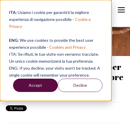
ITA:
Usiamo i cookie per garantirti la migliore
esperienza di navigazione possibile -
Cookie e
Privacy
ENG:
We use cookies to provide the best user
Speak in a Week
experience possibile -
Cookies and Privacy
ITA: Se rifiuti, le tue visite non verranno tracciate.
Un unico cookie memorizzerà la tua preferenza.
TIPS | La rassegna stampa per
ENG: If you decline, your visits won’t be tracked. A
migliorare l'inglese - dicembre
single cookie will remember your preference.
2019
Accept
Decline
27/12/19, 14:57