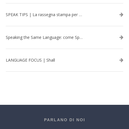
SPEAK TIPS | La rassegna stampa per migliorare l’inglese - febbraio 2026
Speaking the Same Language: come Speak aiuta a rafforzare i team attraverso il Team Building in inglese
LANGUAGE FOCUS | Shall
PARLANO DI NOI