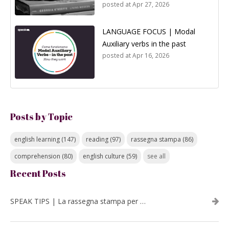
posted at
Apr 27, 2026
LANGUAGE FOCUS | Modal
Auxiliary verbs in the past
posted at
Apr 16, 2026
Posts by Topic
english learning
(147)
reading
(97)
rassegna stampa
(86)
comprehension
(80)
english culture
(59)
see all
Recent Posts
SPEAK TIPS | La rassegna stampa per migliorare l’inglese - luglio 2026