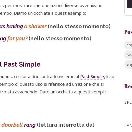
ous per mostrare che due azioni diverse avvenivano
tempo. Diamo un’occhiata a quest’esempio:
as having
a shower
(nello stesso momento)
Po
ing
for you?
(nello stesso momento)
eng
ra
l Past Simple
eng
uous, ci capita di incontrarlo insieme al
Past Simple
, lì ad
sempio di questo uso si riferisce ad un’azione che si
Re
ltro sta avvenendo. Date un’occhiata a questi semplici
 doorbell
rang
(lettura interrotta dal
LAN