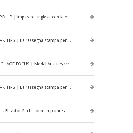
WORD UP | Imparare l'inglese con la musica: David Bowie
SPEAK TIPS | La rassegna stampa per migliorare l’inglese - aprile 2026
LANGUAGE FOCUS | Modal Auxiliary verbs in the past
SPEAK TIPS | La rassegna stampa per migliorare l’inglese - marzo 2026
Speak Elevator Pitch: come imparare a gestire una presentazione in inglese