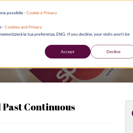
one possibile -
Cookie e Privacy
sion residenziali
per aziende
corsi online
inf
e -
Cookies and Privacy
e memorizzerà la tua preferenza. ENG: If you decline, your visits won’t be
Week
Accept
Decline
 Past Continuous