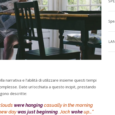
LAN
 narrativa e l’abilità di utilizzare insieme questi tempi
ù complesse. Date un’occhiata a questo incipit, prestando
ngono descritte:
 clouds
were hanging
casually in the morning
 new day
was just beginning
. Jack
woke
up…"