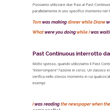
Possiamo utilizzare due frasi al Past Continu
parallelamente in uno specifico momento nel 
Tom
was making
dinner while Diane
w
What
were you doing
while I
was wait
Past Continuous interrotto da
Molto spesso, quando utilizziamo il Past Contin
“interrompere” l’azione in corso. Un classico e
verifica nello stesso momento in cui qualcos’a
esempi:
I
was reading
the newspaper when the