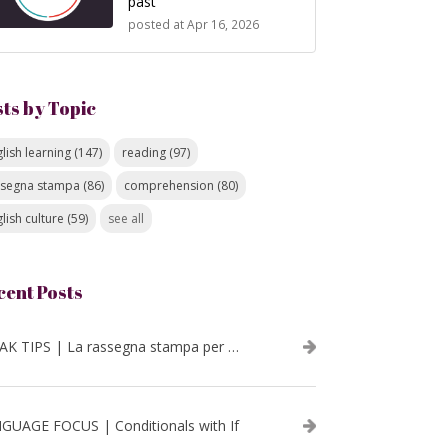
past
posted at
Apr 16, 2026
sts by Topic
lish learning
(147)
reading
(97)
ssegna stampa
(86)
comprehension
(80)
lish culture
(59)
see all
cent Posts
SPEAK TIPS | La rassegna stampa per migliorare l’inglese - luglio 2026
GUAGE FOCUS | Conditionals with If