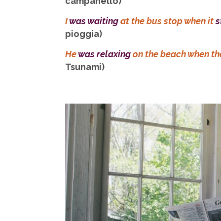
campanello)
I
was waiting
at the bus stop when it
s
pioggia)
He
was relaxing
on the beach when t
Tsunami)