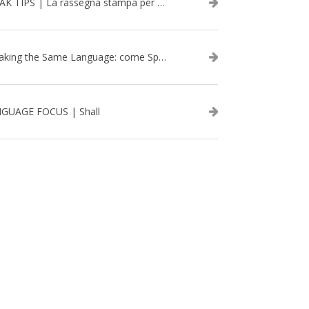
SPEAK TIPS | La rassegna stampa per migliorare l’inglese - febbraio 2026
Speaking the Same Language: come Speak aiuta a rafforzare i team attraverso il Team Building in inglese
GUAGE FOCUS | Shall