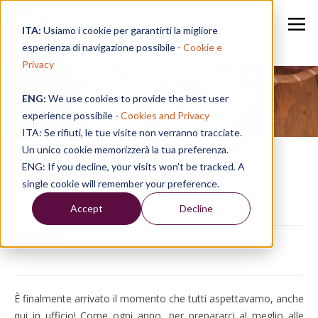
ITA:
Usiamo i cookie per garantirti la migliore
esperienza di navigazione possibile -
Cookie e
Privacy
ENG:
We use cookies to provide the best user
Speak in a Week
experience possibile -
Cookies and Privacy
ITA: Se rifiuti, le tue visite non verranno tracciate.
Un unico cookie memorizzerà la tua preferenza.
The Speak Christmas Quiz
ENG: If you decline, your visits won’t be tracked. A
2019
single cookie will remember your preference.
Accept
Decline
19/12/19, 14:38
È finalmente arrivato il momento che tutti aspettavamo, anche
qui in ufficio! Come ogni anno, per prepararci al meglio alle