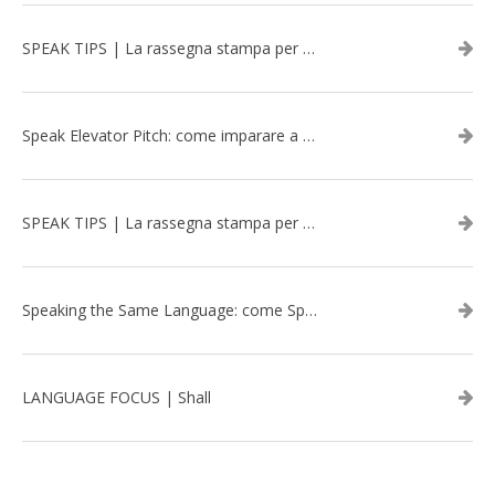
SPEAK TIPS | La rassegna stampa per migliorare l’inglese - marzo 2026
Speak Elevator Pitch: come imparare a gestire una presentazione in inglese
SPEAK TIPS | La rassegna stampa per migliorare l’inglese - febbraio 2026
Speaking the Same Language: come Speak aiuta a rafforzare i team attraverso il Team Building in inglese
LANGUAGE FOCUS | Shall