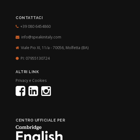
CONTATTACI
+39 080 6454860
info@speakinitaly.com
Viale Pio XI, 11/a - 70056,
Molfetta (BA)
PI: 07955130724
ALTRI LINK
Privacy e Cookies
CENTRO UFFICIALE PER