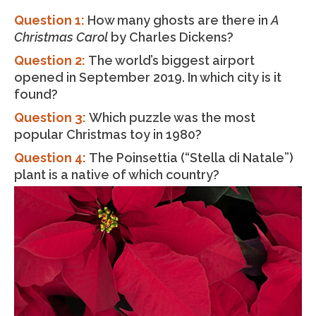
Question 1:
How many ghosts are there in
A
Christmas Carol
by Charles Dickens?
Question 2:
The world’s biggest airport
opened in September 2019. In which city is it
found?
Question 3:
Which puzzle was the most
popular Christmas toy in 1980?
Question 4:
The Poinsettia (“Stella di Natale”)
plant is a native of which country?