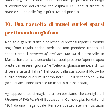
nazionale), mentre altri hanno mostrato perplessità sul luogo
di costruzione dell’edificio che ospita il Te Papa: di fronte al
mare e su una delle faglie più attive del pianeta.
10. Una raccolta di musei curiosi sparsi
per il mondo anglofono
Non solo gallerie d’arte e collezioni di preziosi reperti: il mondo
anglofono regala anche 'perle' da non prendere troppo sul
serio. Come il
Museum of Bad Art
(MoBA)
di Somerville, in
Massachusetts, che secondo i curatori propone “opere troppo
brutte per essere ignorate” e “celebra, gloriosamente, il diritto
di ogni artista di fallire”. Nel corso della sua storia il MoBA ha
subito persino due furti: il primo nel 1996 e il secondo nel 2004
(per il quale il ladro richiese un riscatto di dieci dollari).
Agli appassionati di magia nera non possiamo che consigliare il
Museum of Witchcraft
di Boscastle, in Cornovaglia, fondato nel
1951 da una maga locale. Per sole quattro sterline i visitatori