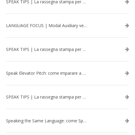
SPEAK TIPS | La rassegna stampa per migliorare l’inglese - aprile 2026
LANGUAGE FOCUS | Modal Auxiliary verbs in the past
SPEAK TIPS | La rassegna stampa per migliorare l’inglese - marzo 2026
Speak Elevator Pitch: come imparare a gestire una presentazione in inglese
SPEAK TIPS | La rassegna stampa per migliorare l’inglese - febbraio 2026
Speaking the Same Language: come Speak aiuta a rafforzare i team attraverso il Team Building in inglese