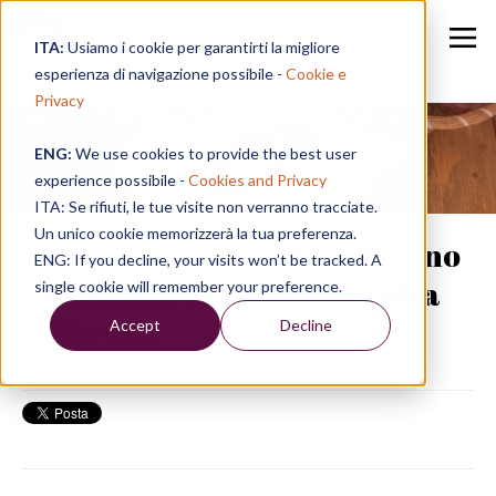
ITA:
Usiamo i cookie per garantirti la migliore
esperienza di navigazione possibile -
Cookie e
Privacy
ENG:
We use cookies to provide the best user
Speak in a Week
experience possibile -
Cookies and Privacy
ITA: Se rifiuti, le tue visite non verranno tracciate.
Un unico cookie memorizzerà la tua preferenza.
10 Musei nel mondo anglofono
ENG: If you decline, your visits won’t be tracked. A
da visitare almeno una volta
single cookie will remember your preference.
nella vita
Accept
Decline
18/05/18, 18:23