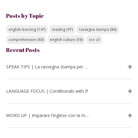
Posts by Topic
english learning
(147)
reading
(97)
rassegna stampa
(86)
comprehension
(80)
english culture
(59)
see all
Recent Posts
SPEAK TIPS | La rassegna stampa per migliorare l’inglese - luglio 2026
LANGUAGE FOCUS | Conditionals with If
WORD UP | Imparare l'inglese con la musica: David Bowie