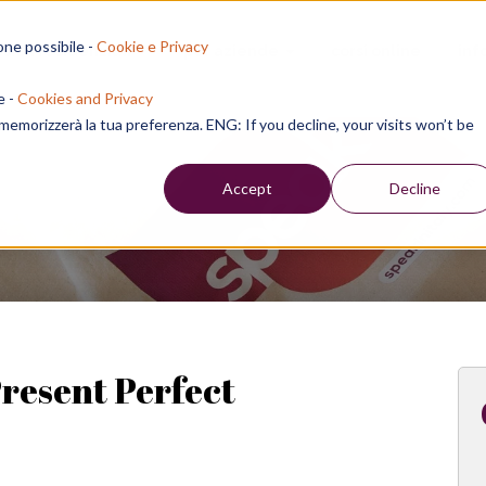
one possibile -
Cookie e Privacy
sion residenziali
per aziende
corsi online
inf
e -
Cookies and Privacy
e memorizzerà la tua preferenza. ENG: If you decline, your visits won’t be
Week
Accept
Decline
resent Perfect