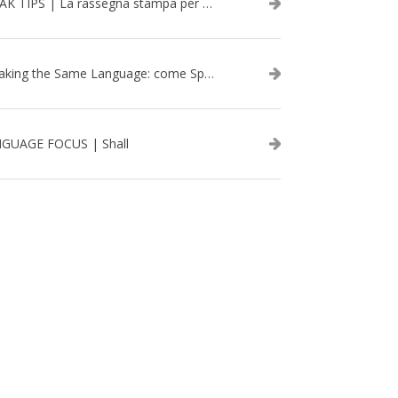
SPEAK TIPS | La rassegna stampa per migliorare l’inglese - febbraio 2026
Speaking the Same Language: come Speak aiuta a rafforzare i team attraverso il Team Building in inglese
GUAGE FOCUS | Shall