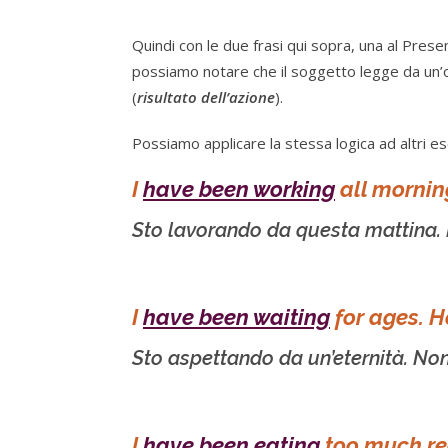
Quindi con le due frasi qui sopra, una al Pres
possiamo notare che il soggetto legge da un’o
(
risultato dell’azione
).
Possiamo applicare la stessa logica ad altri e
I
have been working
all mornin
Sto lavorando da questa mattina. H
I
have been waiting
for ages. He
Sto aspettando da un’eternità. Non
I
have been eating
too much rec