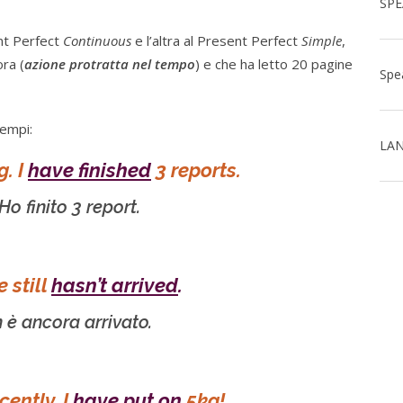
ent Perfect
Continuous
e l’altra al Present Perfect
Simple
,
ra (
azione protratta nel tempo
) e che ha letto 20 pagine
sempi:
LAN
g. I
have finished
3 reports.
o finito 3 report.
 still
hasn’t arrived
.
 è ancora arrivato.
ently. I
have put on
5kg!