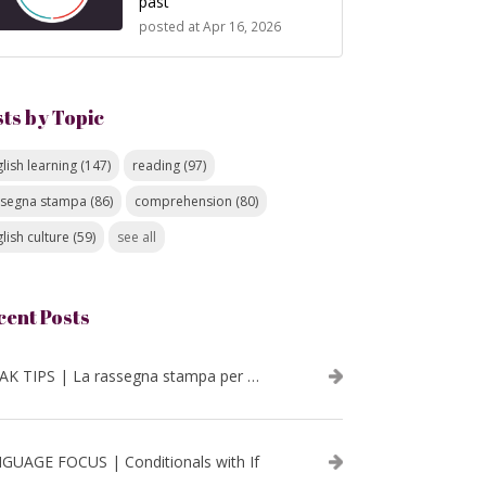
past
posted at
Apr 16, 2026
sts by Topic
lish learning
(147)
reading
(97)
ssegna stampa
(86)
comprehension
(80)
lish culture
(59)
see all
cent Posts
SPEAK TIPS | La rassegna stampa per migliorare l’inglese - luglio 2026
GUAGE FOCUS | Conditionals with If