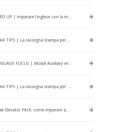
WORD UP | Imparare l'inglese con la musica: David Bowie
SPEAK TIPS | La rassegna stampa per migliorare l’inglese - aprile 2026
LANGUAGE FOCUS | Modal Auxiliary verbs in the past
SPEAK TIPS | La rassegna stampa per migliorare l’inglese - marzo 2026
Speak Elevator Pitch: come imparare a gestire una presentazione in inglese