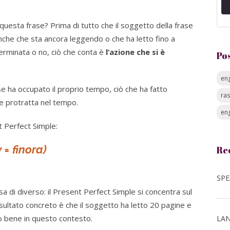
esta frase? Prima di tutto che il soggetto della frase
nche che sta ancora leggendo o che ha letto fino a
terminata o no, ciò che conta è
l’azione che si è
Po
eng
se ha occupato il proprio tempo, ciò che ha fatto
ra
one protratta nel tempo.
eng
t Perfect Simple:
 = finora)
Re
a di diverso: il Present Perfect Simple si concentra sul
risultato concreto è che il soggetto ha letto 20 pagine e
to bene in questo contesto.
LAN