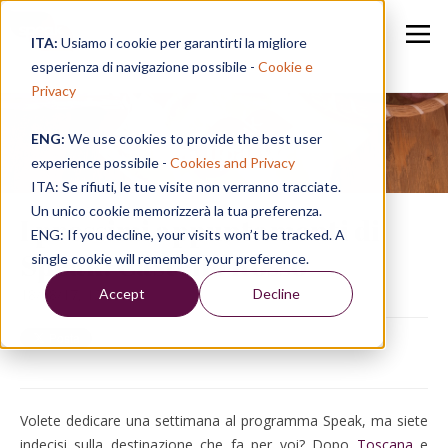
ITA:
Usiamo i cookie per garantirti la migliore
esperienza di navigazione possibile -
Cookie e
Privacy
ENG:
We use cookies to provide the best user
Speak in a Week
experience possibile -
Cookies and Privacy
ITA: Se rifiuti, le tue visite non verranno tracciate.
Un unico cookie memorizzerà la tua preferenza.
I prossimi appuntamenti di
ENG: If you decline, your visits won’t be tracked. A
Speak: Castello Rosso
single cookie will remember your preference.
Accept
Decline
18/08/17, 12:23
Volete dedicare una settimana al programma Speak, ma siete
indecisi sulla destinazione che fa per voi? Dopo
Toscana
e