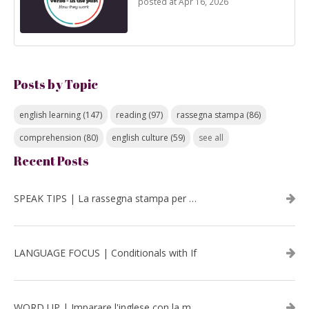
posted at
Apr 16, 2026
Posts by Topic
english learning
(147)
reading
(97)
rassegna stampa
(86)
comprehension
(80)
english culture
(59)
see all
Recent Posts
SPEAK TIPS | La rassegna stampa per migliorare l’inglese - luglio 2026
LANGUAGE FOCUS | Conditionals with If
WORD UP | Imparare l'inglese con la musica: David Bowie