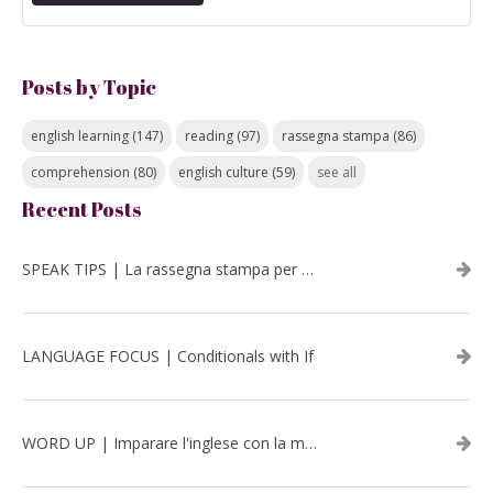
Posts by Topic
english learning
(147)
reading
(97)
rassegna stampa
(86)
comprehension
(80)
english culture
(59)
see all
Recent Posts
SPEAK TIPS | La rassegna stampa per migliorare l’inglese - luglio 2026
LANGUAGE FOCUS | Conditionals with If
WORD UP | Imparare l'inglese con la musica: David Bowie