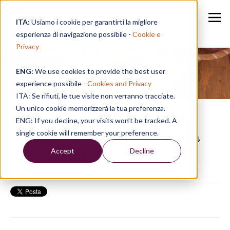
ITA:
Usiamo i cookie per garantirti la migliore
esperienza di navigazione possibile -
Cookie e
Privacy
ENG:
We use cookies to provide the best user
Speak in a Week
experience possibile -
Cookies and Privacy
ITA: Se rifiuti, le tue visite non verranno tracciate.
Un unico cookie memorizzerà la tua preferenza.
Formarsi per affrontare la
ENG: If you decline, your visits won’t be tracked. A
crisi: risorse per adattarsi a
single cookie will remember your preference.
questi tempi
Accept
Decline
22/04/20, 14:39