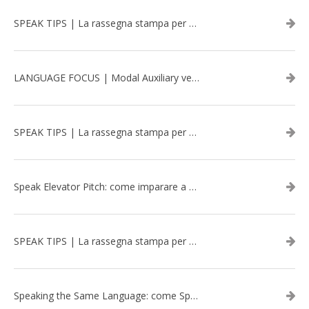
SPEAK TIPS | La rassegna stampa per migliorare l’inglese - aprile 2026
LANGUAGE FOCUS | Modal Auxiliary verbs in the past
SPEAK TIPS | La rassegna stampa per migliorare l’inglese - marzo 2026
Speak Elevator Pitch: come imparare a gestire una presentazione in inglese
SPEAK TIPS | La rassegna stampa per migliorare l’inglese - febbraio 2026
Speaking the Same Language: come Speak aiuta a rafforzare i team attraverso il Team Building in inglese