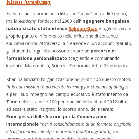
Khan Academy
Forse è l'unico nome nella lista che "ai più" potrà dire meno,
ma la
Academy,
fondata nel 2008 dall
'ingegnere bengalese
naturalizzato statunitense
Salman Khan
è oggi un vero e
proprio punto di riferimento nella diffusione di contenuti
educativi online. Attraverso la creazione di un account gratuito,
gli studenti di ogni età possono creare un
percorso di
formazione personalizzato
scegliendo e combinando
lezioni di Matematica, Scienze, Economia, Arti e Grammatica.
Khan ha lanciato l'organizzazione no-profit con questo motto:
"It is our mission to accelerate learning for students of all ages"
e per il suo impegno nel campo educativo è stato inserito da
Time
nella lista delle 100 persone più influenti del 2012 oltre
ad essere stato insignito, lo scorso anno, del
Premio
Principessa delle Asturie per la Cooperazione
internazionale
"
per il consolidamento di un formato originale
e trasformativo che offre materiale didattico gratuito, via
Internet, per tutte le età, in qualsiasi parte del mondo
."