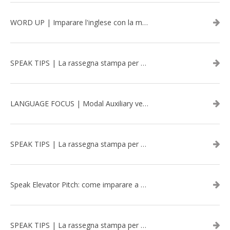
WORD UP | Imparare l'inglese con la musica: David Bowie
SPEAK TIPS | La rassegna stampa per migliorare l’inglese - aprile 2026
LANGUAGE FOCUS | Modal Auxiliary verbs in the past
SPEAK TIPS | La rassegna stampa per migliorare l’inglese - marzo 2026
Speak Elevator Pitch: come imparare a gestire una presentazione in inglese
SPEAK TIPS | La rassegna stampa per migliorare l’inglese - febbraio 2026