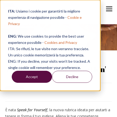
ITA:
Usiamo i cookie per garantirti la migliore
esperienza di navigazione possibile -
Cookie e
Privacy
ENG:
We use cookies to provide the best user
Speak in a Week
experience possibile -
Cookies and Privacy
ITA: Se rifiuti, le tue visite non verranno tracciate.
Un unico cookie memorizzerà la tua preferenza.
Speak for Yourself | #1 -
ENG: If you decline, your visits won’t be tracked. A
'Language & Communication'
single cookie will remember your preference.
Accept
Decline
08/02/18, 11:20
È nata
Speak for Yourself
, la nuova rubrica ideata per aiutarti a
tenere in forma il tuo inglese. Allena le tue competenze