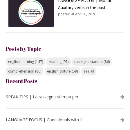
LANGUAGE FOCUS | Modal
Auxiliary verbs in the past
posted at
Apr 16, 2026
Posts by Topic
english learning
(147)
reading
(97)
rassegna stampa
(86)
comprehension
(80)
english culture
(59)
see all
Recent Posts
SPEAK TIPS | La rassegna stampa per migliorare l’inglese - luglio 2026
LANGUAGE FOCUS | Conditionals with If