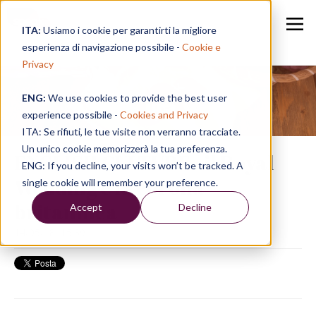
ITA:
Usiamo i cookie per garantirti la migliore
esperienza di navigazione possibile -
Cookie e
Privacy
ENG:
We use cookies to provide the best user
Speak in a Week
experience possibile -
Cookies and Privacy
ITA: Se rifiuti, le tue visite non verranno tracciate.
Un unico cookie memorizzerà la tua preferenza.
ENGLISH CULTURE | il Royal
ENG: If you decline, your visits won’t be tracked. A
Wedding e la corona
single cookie will remember your preference.
britannica
Accept
Decline
14/05/18, 15:39