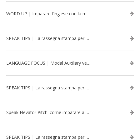
WORD UP | Imparare l'inglese con la musica: David Bowie
SPEAK TIPS | La rassegna stampa per migliorare l’inglese - aprile 2026
LANGUAGE FOCUS | Modal Auxiliary verbs in the past
SPEAK TIPS | La rassegna stampa per migliorare l’inglese - marzo 2026
Speak Elevator Pitch: come imparare a gestire una presentazione in inglese
SPEAK TIPS | La rassegna stampa per migliorare l’inglese - febbraio 2026