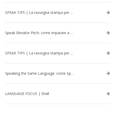
SPEAK TIPS | La rassegna stampa per migliorare l’inglese - marzo 2026
Speak Elevator Pitch: come imparare a gestire una presentazione in inglese
SPEAK TIPS | La rassegna stampa per migliorare l’inglese - febbraio 2026
Speaking the Same Language: come Speak aiuta a rafforzare i team attraverso il Team Building in inglese
LANGUAGE FOCUS | Shall