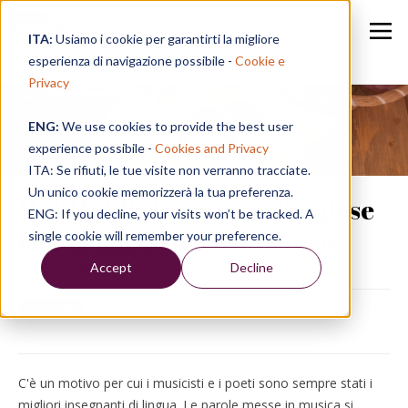
ITA:
Usiamo i cookie per garantirti la migliore
esperienza di navigazione possibile -
Cookie e
Privacy
ENG:
We use cookies to provide the best user
Speak in a Week
experience possibile -
Cookies and Privacy
ITA: Se rifiuti, le tue visite non verranno tracciate.
Un unico cookie memorizzerà la tua preferenza.
WORD UP | Imparare l'inglese
ENG: If you decline, your visits won’t be tracked. A
con la musica: David Bowie
single cookie will remember your preference.
Accept
Decline
08/05/26, 16:28
C'è un motivo per cui i musicisti e i poeti sono sempre stati i
migliori insegnanti di lingua. Le parole messe in musica si