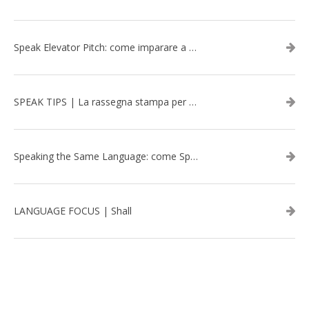
Speak Elevator Pitch: come imparare a gestire una presentazione in inglese
SPEAK TIPS | La rassegna stampa per migliorare l’inglese - febbraio 2026
Speaking the Same Language: come Speak aiuta a rafforzare i team attraverso il Team Building in inglese
LANGUAGE FOCUS | Shall