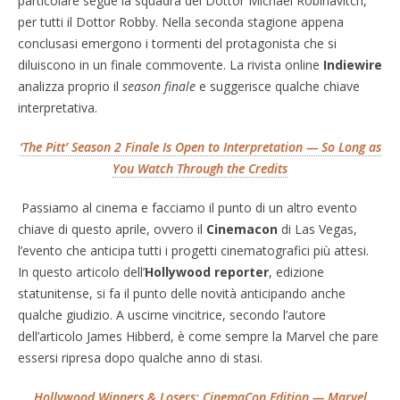
particolare segue la squadra del Dottor Michael Robinavitch,
per tutti il Dottor Robby. Nella seconda stagione appena
conclusasi emergono i tormenti del protagonista che si
diluiscono in un finale commovente. La rivista online
Indiewire
analizza proprio il
season finale
e suggerisce qualche chiave
interpretativa.
‘The Pitt’ Season 2 Finale Is Open to Interpretation — So Long as
You Watch Through the Credits
Passiamo al cinema e facciamo il punto di un altro evento
chi
ave di questo aprile, ovvero il
Cinemacon
di Las Vegas,
l’evento che anticipa tutti i progetti cinematografici più attesi.
In questo articolo dell’
Hollywood reporter
, edizione
statunitense, si fa il punto delle novità anticipando anche
qualche giudizio. A uscirne vincitrice, secondo l’autore
dell’articolo James Hibberd, è come sempre la Marvel che pare
essersi ripresa dopo qualche anno di stasi.
Hollywood Winners & Losers: CinemaCon Edition — Marvel