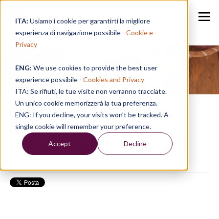
ITA:
Usiamo i cookie per garantirti la migliore
esperienza di navigazione possibile -
Cookie e
Privacy
ENG:
We use cookies to provide the best user
Speak in a Week
experience possibile -
Cookies and Privacy
ITA: Se rifiuti, le tue visite non verranno tracciate.
Un unico cookie memorizzerà la tua preferenza.
SPEAK TIPS | La rassegna
ENG: If you decline, your visits won’t be tracked. A
stampa per migliorare
single cookie will remember your preference.
l’inglese - aprile 2026
Accept
Decline
27/04/26, 09:50