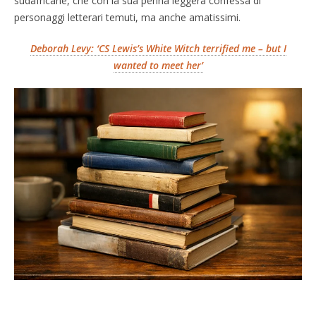
sudafricane, che con la sua penna leggera confessa di
personaggi letterari temuti, ma anche amatissimi.
Deborah Levy: ‘CS Lewis’s White Witch terrified me – but I
wanted to meet her’