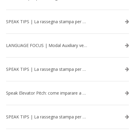
SPEAK TIPS | La rassegna stampa per migliorare l’inglese - aprile 2026
LANGUAGE FOCUS | Modal Auxiliary verbs in the past
SPEAK TIPS | La rassegna stampa per migliorare l’inglese - marzo 2026
Speak Elevator Pitch: come imparare a gestire una presentazione in inglese
SPEAK TIPS | La rassegna stampa per migliorare l’inglese - febbraio 2026