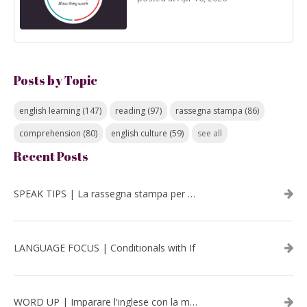
Posts by Topic
english learning
(147)
reading
(97)
rassegna stampa
(86)
comprehension
(80)
english culture
(59)
see all
Recent Posts
SPEAK TIPS | La rassegna stampa per migliorare l’inglese - luglio 2026
LANGUAGE FOCUS | Conditionals with If
WORD UP | Imparare l'inglese con la musica: David Bowie