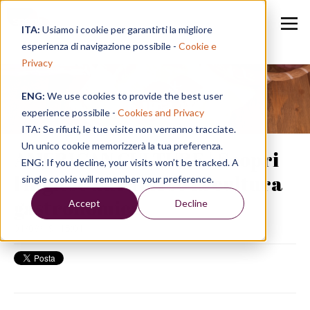
ITA:
Usiamo i cookie per garantirti la migliore
esperienza di navigazione possibile -
Cookie e
Privacy
ENG:
We use cookies to provide the best user
Speak in a Week
experience possibile -
Cookies and Privacy
ITA: Se rifiuti, le tue visite non verranno tracciate.
Un unico cookie memorizzerà la tua preferenza.
AMERICAN CULTURE | Scopri
ENG: If you decline, your visits won’t be tracked. A
l'inglese attraverso la cultura
single cookie will remember your preference.
gastronomica
Accept
Decline
01/08/19, 15:01