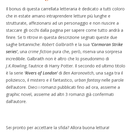
Il bonus di questa carrellata letteraria è dedicato a tutti coloro
che in estate amano intraprendere letture più lunghe e
strutturate, affezionarsi ad un personaggio e non riuscire a
staccare gli occhi dalla pagina per sapere come tutto andrà a
finire. Se ti ritrovi in questa descrizione segnati queste due
saghe britanniche:
Robert Galbraith
e la sua
‘Cormoran Strike
series’
, una
crime fiction
pura che, però, riserva una sorpresa
incredibile. Galbraith non è altro che lo pseudonimo di
J.K.Rowling
, l’autrice di Harry Potter. Il secondo ed ultimo titolo
è la serie
‘Rivers of London’
di
Ben Aaronovitch
, una saga tra il
poliziesco, il mistero e il fantastico,
urban fantasy
nelle parole
dell’autore. Dieci i romanzi pubblicati fino ad ora, assieme a
graphic novel, assieme ad altri 3 romanzi già confermati
dall’autore.
Sei pronto per accettare la sfida? Allora buona lettura!