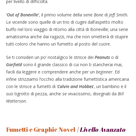
per livello di difficoltà.
‘Out of Boneville’
, il primo volume della serie
Bone
di
Jeff Smith.
Le vicende sono quelle di un trio di cugini dall’aspetto molto
buffo nel loro viaggio di ritorno alla città di Boneville; una serie
amatissima anche dai ragazzi, ma che non smetterà di stupire
tutti coloro che hanno un fumetto al posto del cuore.
Se ti consideri un po’ nostalgico le strisce dei
Peanuts
o di
Garfield
sono il grande classico di cui non ti stancherai mai,
facili da leggere e comprendere anche per un
beginner
. Ed
infine strizziamo l’occhio alla tradizione fumettistica americana
con le strisce a fumetti di ‘
Calvin and Hobbes
’, un bambino e il
suo tigrotto di pezza, anche se vivacissimo, disegnati da
Bill
Watterson
.
Fumetti e Graphic Novel
| L
ivello Avanzato