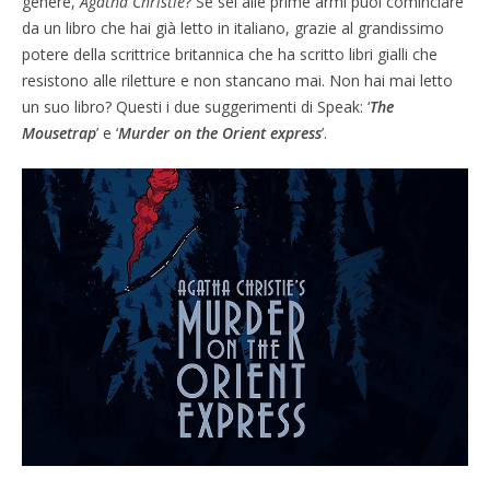
genere,
Agatha Christie
? Se sei alle prime armi puoi cominciare
da un libro che hai già letto in italiano, grazie al grandissimo
potere della scrittrice britannica che ha scritto libri gialli che
resistono alle riletture e non stancano mai. Non hai mai letto
un suo libro? Questi i due suggerimenti di Speak: ‘
The
Mousetrap
’ e ‘
Murder on the Orient express
’.