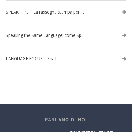
SPEAK TIPS | La rassegna stampa per migliorare l’inglese - febbraio 2026
Speaking the Same Language: come Speak aiuta a rafforzare i team attraverso il Team Building in inglese
LANGUAGE FOCUS | Shall
PARLANO DI NOI