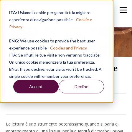
ITA:
Usiamo i cookie per garantirti la migliore
esperienza di navigazione possibile -
Cookie e
Privacy
ENG:
We use cookies to provide the best user
Speak in a Week
experience possibile -
Cookies and Privacy
ITA: Se rifiuti, le tue visite non verranno tracciate.
Un unico cookie memorizzerà la tua preferenza.
Letture d’estate per allenare
ENG: If you decline, your visits won’t be tracked. A
l’inglese
single cookie will remember your preference.
Accept
Decline
13/08/19, 17:00
La lettura è uno strumento potentissimo quando si parla di
apprendimento di una lingua, per la quantità di vocaboli nuovi