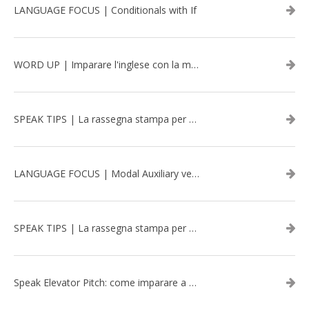
LANGUAGE FOCUS | Conditionals with If
WORD UP | Imparare l'inglese con la musica: David Bowie
SPEAK TIPS | La rassegna stampa per migliorare l’inglese - aprile 2026
LANGUAGE FOCUS | Modal Auxiliary verbs in the past
SPEAK TIPS | La rassegna stampa per migliorare l’inglese - marzo 2026
Speak Elevator Pitch: come imparare a gestire una presentazione in inglese