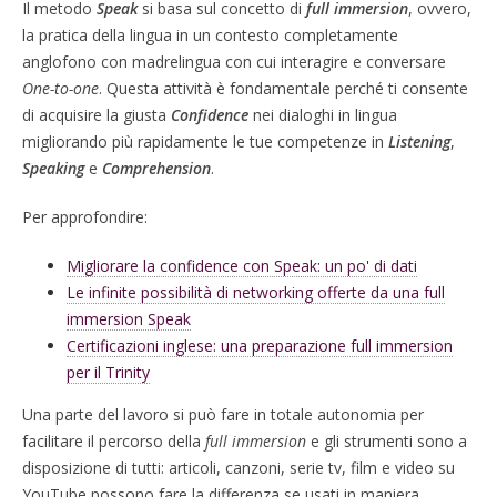
Il metodo
Speak
si basa sul concetto di
full immersion
, ovvero,
la pratica della lingua in un contesto completamente
anglofono con madrelingua con cui interagire e conversare
One-to-one
. Questa attività è fondamentale perché ti consente
di acquisire la giusta
Confidence
nei dialoghi in lingua
migliorando più rapidamente le tue competenze in
Listening
,
Speaking
e
Comprehension
.
Per approfondire:
Migliorare la confidence con Speak: un po' di dati
Le infinite possibilità di networking offerte da una full
immersion Speak
Certificazioni inglese: una preparazione full immersion
per il Trinity
Una parte del lavoro si può fare in totale autonomia per
facilitare il percorso della
full immersion
e gli strumenti sono a
disposizione di tutti: articoli, canzoni, serie tv, film e video su
YouTube possono fare la differenza se usati in maniera