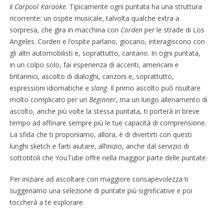
il
Carpool Karaoke
. Tipicamente ogni puntata ha una struttura
ricorrente: un ospite musicale, talvolta qualche extra a
sorpresa, che gira in macchina con
Corden
per le strade di Los
Angeles. Corden e l’ospite parlano, giocano, interagiscono con
gli altri automobilisti e, soprattutto, cantano. In ogni puntata,
in un colpo solo, fai esperienza di accenti, americani e
britannici, ascolto di dialoghi, canzoni e, soprattutto,
espressioni idiomatiche e
slang
. Il primo ascolto può risultare
molto complicato per un
Beginner
, ma un lungo allenamento di
ascolto, anche più volte la stessa puntata, ti porterà in breve
tempo ad affinare sempre più le tue capacità di comprensione.
La sfida che ti proponiamo, allora, è di divertirti con questi
lunghi sketch e farti aiutare, all’inizio, anche dal servizio di
sottotitoli che YouTube offre nella maggior parte delle puntate.
Per iniziare ad ascoltare con maggiore consapevolezza ti
suggeriamo una selezione di puntate più significative e poi
toccherà a te esplorare.