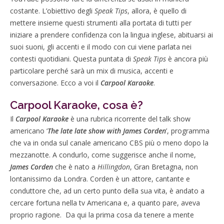
costante. L’obiettivo degli
Speak Tips
, allora, è quello di
mettere insieme questi strumenti alla portata di tutti per
iniziare a prendere confidenza con la lingua inglese, abituarsi ai
suoi suoni, gli accenti e il modo con cui viene parlata nei
contesti quotidiani. Questa puntata di
Speak Tips
è ancora più
particolare perché sarà un mix di musica, accenti e
conversazione. Ecco a voi il
Carpool Karaoke
.
Carpool Karaoke, cosa è?
Il
Carpool Karaoke
è una rubrica ricorrente del talk show
americano ‘
The late late show with James Corden
’, programma
che va in onda sul canale americano CBS più o meno dopo la
mezzanotte. A condurlo, come suggerisce anche il nome,
James Corden
che è nato a
Hillingdon
, Gran Bretagna, non
lontanissimo da Londra. Corden è un attore, cantante e
conduttore che, ad un certo punto della sua vita, è andato a
cercare fortuna nella tv Americana e, a quanto pare, aveva
proprio ragione. Da qui la prima cosa da tenere a mente