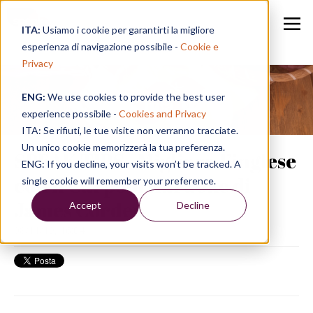
ITA:
Usiamo i cookie per garantirti la migliore
esperienza di navigazione possibile -
Cookie e
Privacy
ENG:
We use cookies to provide the best user
Speak in a Week
experience possibile -
Cookies and Privacy
ITA: Se rifiuti, le tue visite non verranno tracciate.
Un unico cookie memorizzerà la tua preferenza.
SPEAK TIPS | Migliora l’inglese
ENG: If you decline, your visits won’t be tracked. A
con il Carpool Karaoke di
single cookie will remember your preference.
James Corden
Accept
Decline
08/11/19, 16:04