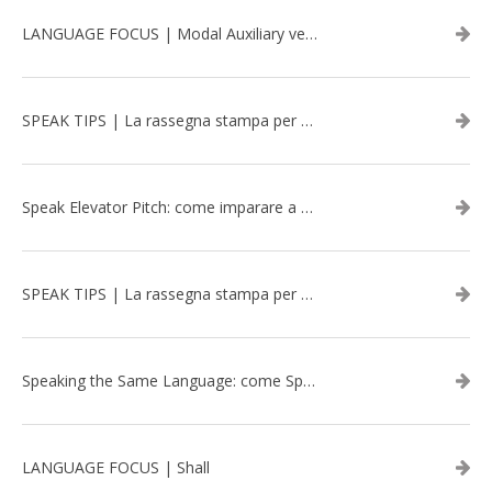
LANGUAGE FOCUS | Modal Auxiliary verbs in the past
SPEAK TIPS | La rassegna stampa per migliorare l’inglese - marzo 2026
Speak Elevator Pitch: come imparare a gestire una presentazione in inglese
SPEAK TIPS | La rassegna stampa per migliorare l’inglese - febbraio 2026
Speaking the Same Language: come Speak aiuta a rafforzare i team attraverso il Team Building in inglese
LANGUAGE FOCUS | Shall