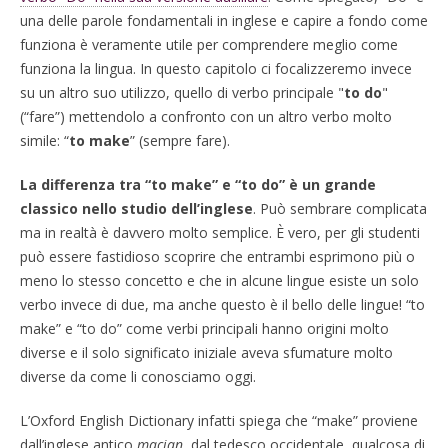
una delle parole fondamentali in inglese e capire a fondo come
funziona è veramente utile per comprendere meglio come
funziona la lingua. In questo capitolo ci focalizzeremo invece
su un altro suo utilizzo, quello di verbo principale "
to do
"
(“fare”) mettendolo a confronto con un altro verbo molto
simile: “
to make
” (sempre fare).
La differenza tra “to make” e “to do” è un grande
classico nello studio dell’inglese
. Può sembrare complicata
ma in realtà è davvero molto semplice. È vero, per gli studenti
può essere fastidioso scoprire che entrambi esprimono più o
meno lo stesso concetto e che in alcune lingue esiste un solo
verbo invece di due, ma anche questo è il bello delle lingue! “to
make” e “to do” come verbi principali hanno origini molto
diverse e il solo significato iniziale aveva sfumature molto
diverse da come li conosciamo oggi.
L’Oxford English Dictionary infatti spiega che “make” proviene
dall’inglese antico
macian
, dal tedesco occidentale, qualcosa di