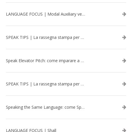
LANGUAGE FOCUS | Modal Auxiliary verbs in the past
SPEAK TIPS | La rassegna stampa per migliorare l’inglese - marzo 2026
Speak Elevator Pitch: come imparare a gestire una presentazione in inglese
SPEAK TIPS | La rassegna stampa per migliorare l’inglese - febbraio 2026
Speaking the Same Language: come Speak aiuta a rafforzare i team attraverso il Team Building in inglese
LANGUAGE FOCUS | Shall