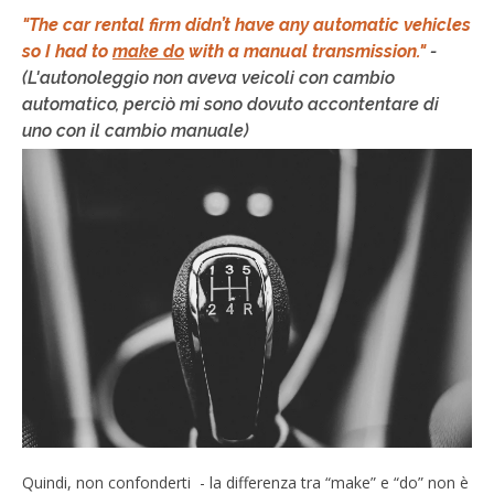
"The car rental firm didn’t have any automatic vehicles
so I had to
make do
with a manual transmission."
-
(
L'autonoleggio non aveva veicoli con cambio
automatico, perciò mi sono dovuto accontentare di
uno con il cambio manuale)
Quindi, non confonderti - la differenza tra “make” e “do” non è