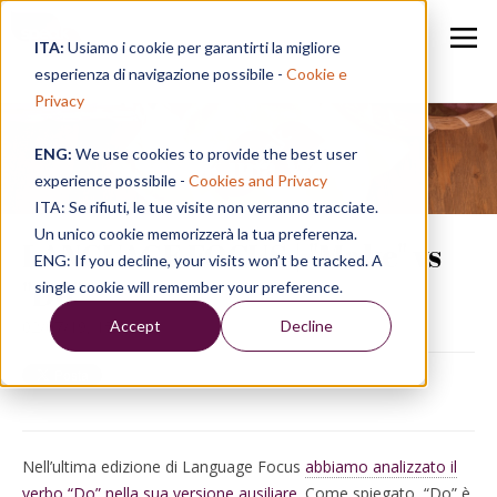
ITA:
Usiamo i cookie per garantirti la migliore
esperienza di navigazione possibile -
Cookie e
Privacy
ENG:
We use cookies to provide the best user
Speak in a Week
experience possibile -
Cookies and Privacy
ITA: Se rifiuti, le tue visite non verranno tracciate.
Un unico cookie memorizzerà la tua preferenza.
LANGUAGE FOCUS | "Make" vs
ENG: If you decline, your visits won’t be tracked. A
"Do"
single cookie will remember your preference.
Accept
Decline
02/07/19, 15:24
Nell’ultima edizione di Language Focus
abbiamo analizzato il
verbo “Do” nella sua versione ausiliare
. Come spiegato, “Do” è