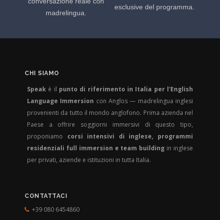
conversazione reale con
esclusive del programma.
madrelingua.
CHI SIAMO
Speak
è il
punto di riferimento in Italia per l'English
Language Immersion
con Anglos — madrelingua inglesi
provenienti da tutto il mondo anglofono. Prima azienda nel
Paese a offrire soggiorni immersivi di questo tipo,
proponiamo
corsi intensivi di inglese, programmi
residenziali full immersion e team building
in inglese
per privati, aziende e istituzioni in tutta Italia.
CONTATTACI
+39 080 6454860