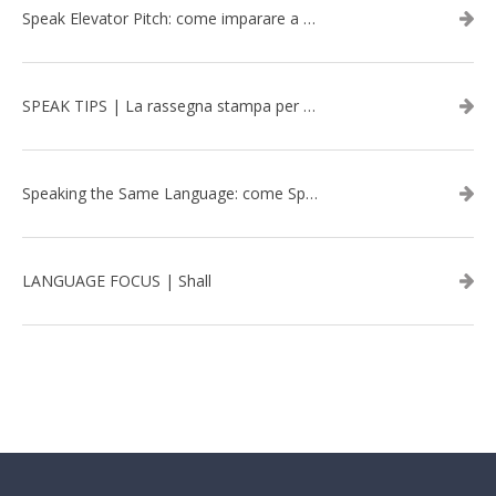
Speak Elevator Pitch: come imparare a gestire una presentazione in inglese
SPEAK TIPS | La rassegna stampa per migliorare l’inglese - febbraio 2026
Speaking the Same Language: come Speak aiuta a rafforzare i team attraverso il Team Building in inglese
LANGUAGE FOCUS | Shall