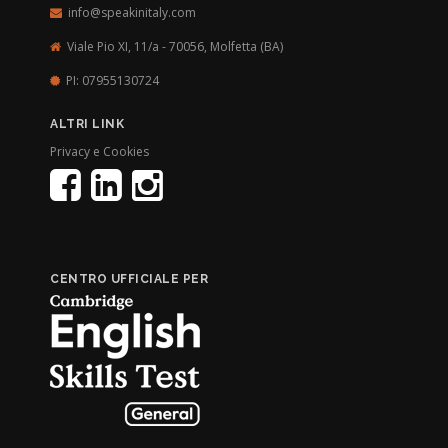
info@speakinitaly.com
Viale Pio XI, 11/a - 70056,
Molfetta (BA)
PI: 07955130724
ALTRI LINK
Privacy e Cookies
CENTRO UFFICIALE PER