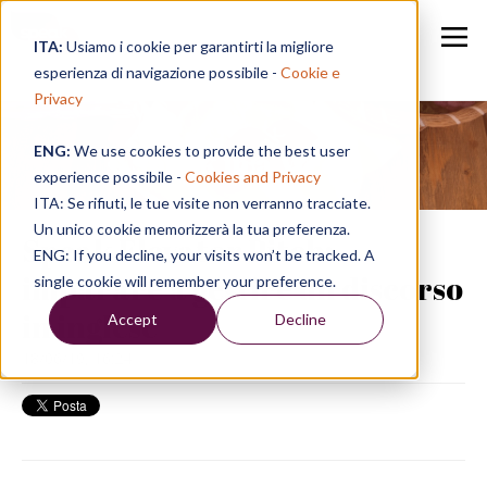
ITA:
Usiamo i cookie per garantirti la migliore
esperienza di navigazione possibile -
Cookie e
Privacy
ENG:
We use cookies to provide the best user
Speak in a Week
experience possibile -
Cookies and Privacy
ITA: Se rifiuti, le tue visite non verranno tracciate.
Un unico cookie memorizzerà la tua preferenza.
Speak Elevator Pitch:
ENG: If you decline, your visits won’t be tracked. A
imparare a gestire un discorso
single cookie will remember your preference.
in inglese
Accept
Decline
18/06/19, 16:24