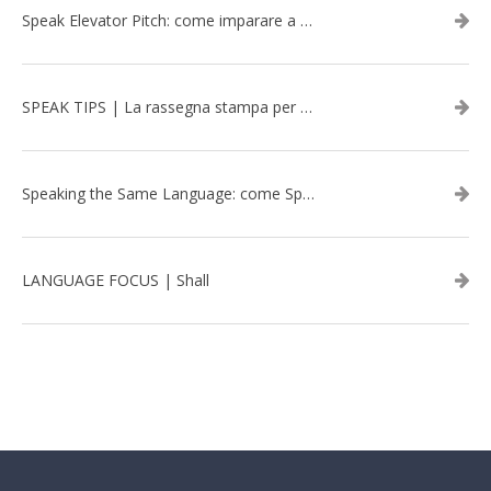
Speak Elevator Pitch: come imparare a gestire una presentazione in inglese
SPEAK TIPS | La rassegna stampa per migliorare l’inglese - febbraio 2026
Speaking the Same Language: come Speak aiuta a rafforzare i team attraverso il Team Building in inglese
LANGUAGE FOCUS | Shall