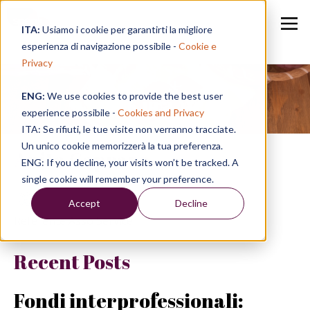
ITA:
Usiamo i cookie per garantirti la migliore
esperienza di navigazione possibile -
Cookie e
Privacy
ENG:
We use cookies to provide the best user
Speak in a Week
experience possibile -
Cookies and Privacy
ITA: Se rifiuti, le tue visite non verranno tracciate.
Un unico cookie memorizzerà la tua preferenza.
Anita Capraro
ENG: If you decline, your visits won’t be tracked. A
single cookie will remember your preference.
Accept
Decline
Referente Asso Service
Recent Posts
Fondi interprofessionali: