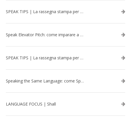
SPEAK TIPS | La rassegna stampa per migliorare l’inglese - marzo 2026
Speak Elevator Pitch: come imparare a gestire una presentazione in inglese
SPEAK TIPS | La rassegna stampa per migliorare l’inglese - febbraio 2026
Speaking the Same Language: come Speak aiuta a rafforzare i team attraverso il Team Building in inglese
LANGUAGE FOCUS | Shall