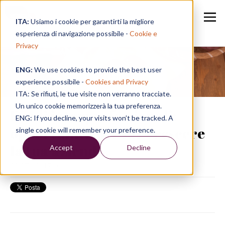
ITA:
Usiamo i cookie per garantirti la migliore
esperienza di navigazione possibile -
Cookie e
Privacy
ENG:
We use cookies to provide the best user
Speak in a Week
experience possibile -
Cookies and Privacy
ITA: Se rifiuti, le tue visite non verranno tracciate.
Un unico cookie memorizzerà la tua preferenza.
Fondi interprofessionali:
ENG: If you decline, your visits won’t be tracked. A
opportunità per far crescere
single cookie will remember your preference.
la tua azienda.
Accept
Decline
02/07/18, 17:16