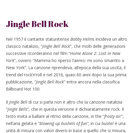
Jingle Bell Rock
Nel 1957 il cantante statunitense
Bobby Helms
incideva un altro
classico natalizio, “
Jingle Bell Rock
”, che molti delle generazioni
successive ricorderanno nel film “
Home Alone 2: Lost in New
York
”, ovvero “Mamma ho riperso l’aereo: mi sono smarrito a
New York”. La canzone riprendeva, all’epoca della sua uscita, il
trend del rock’n’roll e nel 2016, quasi 60 anni dopo la sua prima
pubblicazione, “
Jingle Bell Rock
” entra ancora nella classifica
Billboard Hot 100.
Il
Jingle Bell
di cui si parla non è altro che la canzone natalizia
“
Jingle Bells
”, che in questa versione è dichiaratamente rock. Il
testo invita a ballare al ritmo della canzone, in the “
frosty air”
,
nell’aria gelata e “
blowing up bushels of fun",
in cui
bushel
è una
unità di misura con valori diversi in base a quello che si misura,