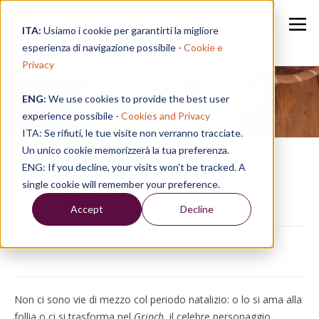
ITA:
Usiamo i cookie per garantirti la migliore
esperienza di navigazione possibile -
Cookie e
Privacy
ENG:
We use cookies to provide the best user
Speak in a Week
experience possibile -
Cookies and Privacy
ITA: Se rifiuti, le tue visite non verranno tracciate.
Un unico cookie memorizzerà la tua preferenza.
Cultura anglosassone |
ENG: If you decline, your visits won’t be tracked. A
Christmas songs
single cookie will remember your preference.
Accept
Decline
13/12/19, 15:38
Non ci sono vie di mezzo col periodo natalizio: o lo si ama alla
follia o ci si trasforma nel
Grinch
, il celebre personaggio