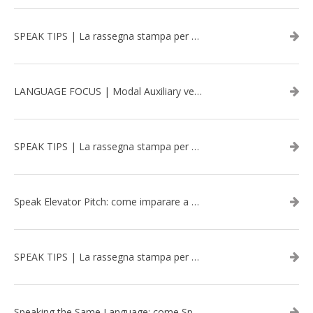
SPEAK TIPS | La rassegna stampa per migliorare l’inglese - aprile 2026
LANGUAGE FOCUS | Modal Auxiliary verbs in the past
SPEAK TIPS | La rassegna stampa per migliorare l’inglese - marzo 2026
Speak Elevator Pitch: come imparare a gestire una presentazione in inglese
SPEAK TIPS | La rassegna stampa per migliorare l’inglese - febbraio 2026
Speaking the Same Language: come Speak aiuta a rafforzare i team attraverso il Team Building in inglese