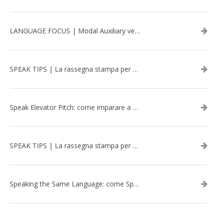
LANGUAGE FOCUS | Modal Auxiliary verbs in the past
SPEAK TIPS | La rassegna stampa per migliorare l’inglese - marzo 2026
Speak Elevator Pitch: come imparare a gestire una presentazione in inglese
SPEAK TIPS | La rassegna stampa per migliorare l’inglese - febbraio 2026
Speaking the Same Language: come Speak aiuta a rafforzare i team attraverso il Team Building in inglese