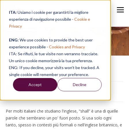
ITA:
Usiamo i cookie per garantirti la migliore
esperienza di navigazione possibile -
Cookie e
Privacy
ENG:
We use cookies to provide the best user
Speak in a Week
experience possibile -
Cookies and Privacy
ITA: Se rifiuti, le tue visite non verranno tracciate.
Un unico cookie memorizzerà la tua preferenza.
LANGUAGE FOCUS | Shall
ENG: If you decline, your visits won’t be tracked. A
single cookie will remember your preference.
05/02/26, 12:47
Accept
Decline
Per molti italiani che studiano l'inglese, “shall” è una di quelle
parole che sembrano un po' fuori posto. Si usa solo ogni
tanto, spesso in contesti più formali o nell'inglese britannico, e