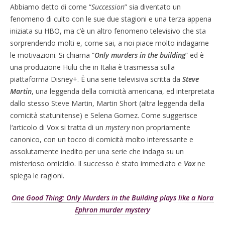
Abbiamo detto di come “
Succession
” sia diventato un
fenomeno di culto con le sue due stagioni e una terza appena
iniziata su HBO, ma c’è un altro fenomeno televisivo che sta
sorprendendo molti e, come sai, a noi piace molto indagarne
le motivazioni. Si chiama “
Only murders in the building
” ed è
una produzione Hulu che in Italia è trasmessa sulla
piattaforma Disney+. È una serie televisiva scritta da
Steve
Martin
, una leggenda della comicità americana, ed interpretata
dallo stesso Steve Martin, Martin Short (altra leggenda della
comicità statunitense) e Selena Gomez. Come suggerisce
l‘articolo di Vox si tratta di un
mystery
non propriamente
canonico, con un tocco di comicità molto interessante e
assolutamente inedito per una serie che indaga su un
misterioso omicidio. Il successo è stato immediato e
Vox
ne
spiega le ragioni.
One Good Thing: Only Murders in the Building plays like a Nora
Ephron murder mystery