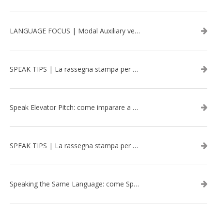
LANGUAGE FOCUS | Modal Auxiliary verbs in the past
SPEAK TIPS | La rassegna stampa per migliorare l’inglese - marzo 2026
Speak Elevator Pitch: come imparare a gestire una presentazione in inglese
SPEAK TIPS | La rassegna stampa per migliorare l’inglese - febbraio 2026
Speaking the Same Language: come Speak aiuta a rafforzare i team attraverso il Team Building in inglese