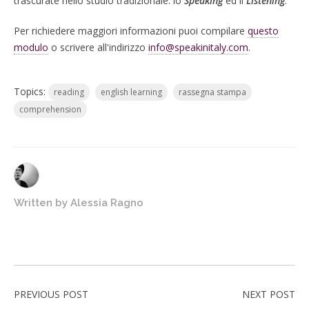
trascurate nello studio tradizionale: lo
Speaking
ed il
Listening
.
Per richiedere maggiori informazioni puoi compilare
questo
modulo
o scrivere all'indirizzo
info@speakinitaly.com
.
Topics:
reading
english learning
rassegna stampa
comprehension
Written by
Alessia Ragno
PREVIOUS POST
NEXT POST