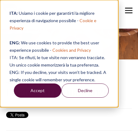
ITA:
Usiamo i cookie per garantirti la migliore
esperienza di navigazione possibile -
Cookie e
Privacy
ENG:
We use cookies to provide the best user
Speak in a Week
experience possibile -
Cookies and Privacy
ITA: Se rifiuti, le tue visite non verranno tracciate.
Un unico cookie memorizzerà la tua preferenza.
SPEAK TIPS | La rassegna
ENG: If you decline, your visits won’t be tracked. A
stampa per migliorare
single cookie will remember your preference.
l’inglese - OTTOBRE 2021
Accept
Decline
31/10/21, 09:50