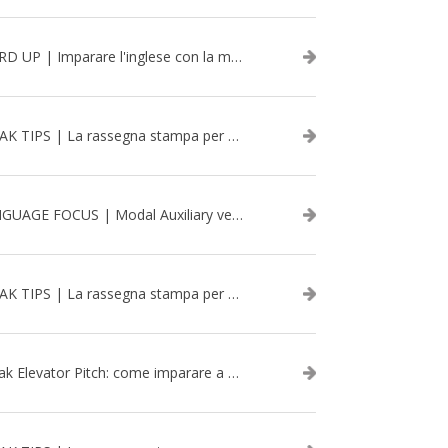
WORD UP | Imparare l'inglese con la musica: David Bowie
SPEAK TIPS | La rassegna stampa per migliorare l’inglese - aprile 2026
LANGUAGE FOCUS | Modal Auxiliary verbs in the past
SPEAK TIPS | La rassegna stampa per migliorare l’inglese - marzo 2026
Speak Elevator Pitch: come imparare a gestire una presentazione in inglese