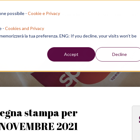
one possibile -
Cookie e Privacy
sion residenziali
per aziende
corsi online
inf
e -
Cookies and Privacy
e memorizzerà la tua preferenza. ENG: If you decline, your visits won’t be
Week
Accept
Decline
segna stampa per
 - NOVEMBRE 2021