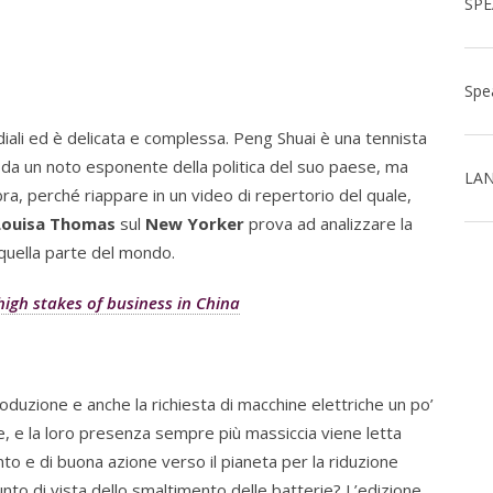
diali ed è delicata e complessa. Peng Shuai è una tennista
 da un noto esponente della politica del suo paese, ma
LAN
, perché riappare in un video di repertorio del quale,
Louisa Thomas
sul
New Yorker
prova ad analizzare la
quella parte del mondo.
igh stakes of business in China
oduzione e anche la richiesta di macchine elettriche un po’
se, e la loro presenza sempre più massiccia viene letta
e di buona azione verso il pianeta per la riduzione
nto di vista dello smaltimento delle batterie? L’edizione