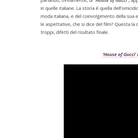
parlando, ovviamente, di “
House of Gucci
”, ap
in quelle italiane. La storia è quella dell’omici
moda italiana, e del coinvolgimento della sua
le aspettative, che si dice del film? Questa la c
troppi, difetti del risultato finale.
‘House of Gucci’ 