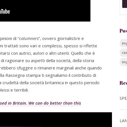
Po
inioni di “
columners
”, ovvero giornalisti/e e
eng
emi trattati sono vari e complessi, spesso si riflette
si con autrici, autori o altri utenti. Quello che è
ra
di ragionare su aspetti della società, della storia
eng
rebbero sfuggire o rimanere marginali anche quando
lla Rassegna stampa ti segnaliamo il contributo di
Re
 crudeltà della società britannica in questo periodo
ssi e terribili.
ed in Britain. We can do better than this
LAN