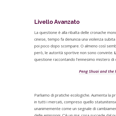
Livello Avanzato
La questione è alla ribalta delle cronache mon
cinese, tempo fa denuncia una violenza subita
poi poco dopo scompare. O almeno così sembra
però, le autorità sportive non sono convinte.
questione raccontando l’ennesimo mistero di 
Peng Shuai and the h
Parliamo di pratiche ecologiche. Aumenta la pr
in tutti i mercati, compreso quello statuniten
unanimemente come un segnale di cambiamento 
delle emissioni. C’è un ma: cosa succede dal pu