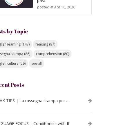
past
posted at
Apr 16, 2026
sts by Topic
lish learning
(147)
reading
(97)
ssegna stampa
(86)
comprehension
(80)
lish culture
(59)
see all
cent Posts
SPEAK TIPS | La rassegna stampa per migliorare l’inglese - luglio 2026
GUAGE FOCUS | Conditionals with If