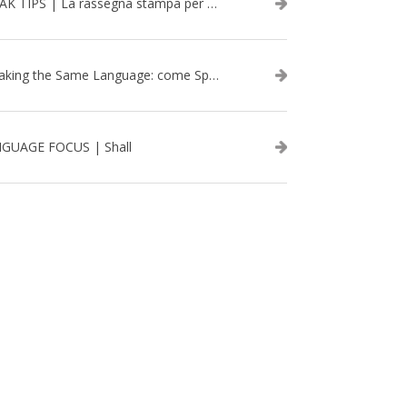
SPEAK TIPS | La rassegna stampa per migliorare l’inglese - febbraio 2026
Speaking the Same Language: come Speak aiuta a rafforzare i team attraverso il Team Building in inglese
GUAGE FOCUS | Shall